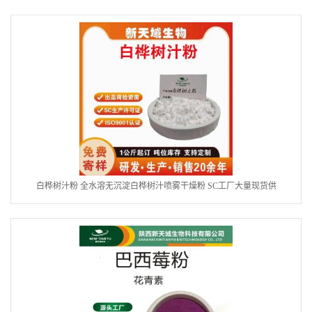
白桦树汁粉 全水溶无沉淀白桦树汁喷雾干燥粉 SC工厂大量现货供