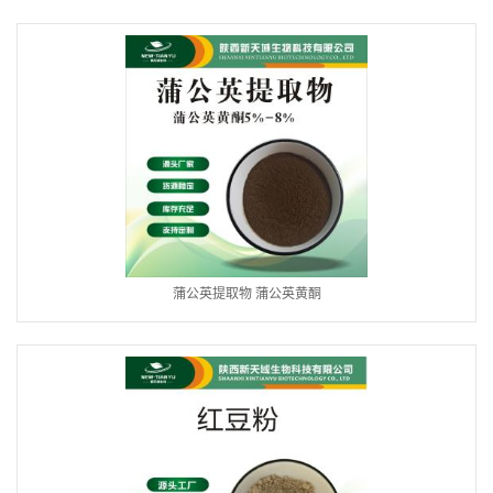
蒲公英提取物 蒲公英黄酮