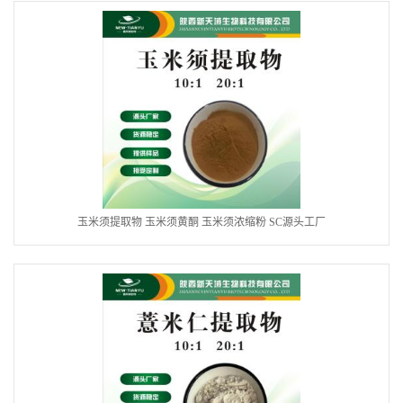
玉米须提取物 玉米须黄酮 玉米须浓缩粉 SC源头工厂