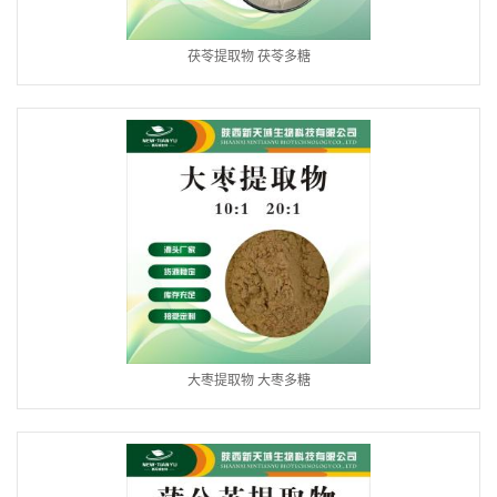
茯苓提取物 茯苓多糖
大枣提取物 大枣多糖