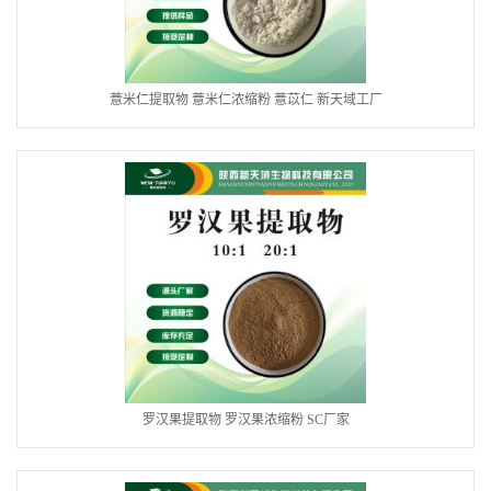
薏米仁提取物 薏米仁浓缩粉 薏苡仁 新天域工厂
罗汉果提取物 罗汉果浓缩粉 SC厂家