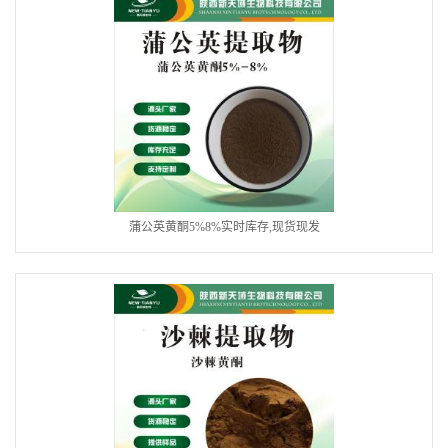
蒲公英黄酮5%8%实时库存,现货现发