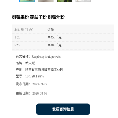
树莓果粉 覆盆子粉 树莓汁粉
起订量 (千克)
价格
1-25
￥
45 /千克
≥25
￥
40 /千克
英文名称：
Raspberry fruit powder
品牌：
新天域
产地：
陕西省三原县陂西镇工业园
型号：
10:1 20:1 99%
发布日期：
2023-09-22
更新日期：
2026-08-08
发送咨询信息