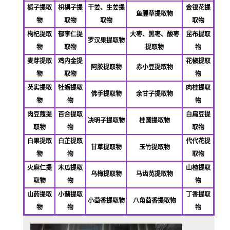
栀子提取
枳椇子提
干姜、生姜提
金银花提
鱼腥草提取物
物
取物
取物
取物
枸杞提取
郁李仁提
大枣、黑枣、酸枣
昆布提取
罗汉果提取物
物
取物
提取物
物
麦芽提取
鸡内金提
花椒提取
阿胶提取物
赤小豆提取物
物
取物
物
芡实提取
牡蛎提取
肉桂提取
佛
手提取物
余甘子提取物
物
物
物
肉豆蔻提
百合提取
白扁豆提
决明子提取物
桂圆提取物
取物
物
取物
白果提取
白芷提取
代代花提
甘草提取物
玉竹提取物
物
物
取物
火麻仁提
木瓜提取
山楂提取
乌梅提取物
马齿苋提取物
取物
物
物
山药提取
小蓟提取
丁香提取
小茴香提取物
八角茴香提取物
物
物
物