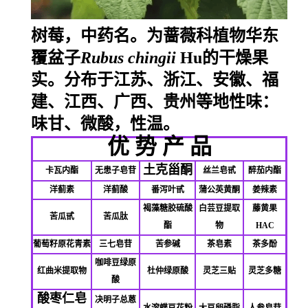
树莓，中药名。为蔷薇科植物华东
覆盆子
Rubus chingii
Hu的干燥果
实。分布于江苏、浙江、安徽、福
建、江西、广西、贵州等地
性味：
味甘、微酸，性温。
优 势 产 品
土克甾酮
卡瓦内酯
无患子皂苷
丝兰皂甙
醉茄内酯
洋蓟素
洋蓟酸
番泻叶甙
蒲公英黄酮
姜辣素
褐藻糖胶硫酸
白芸豆提取
藤黄果
苦瓜甙
苦瓜肽
酯
物
HAC
葡萄籽原花青素
三七皂苷
苦参碱
茶皂素
茶多酚
咖啡豆绿原
红曲米提取物
杜仲绿原酸
灵芝三贴
灵芝多糖
酸
酸枣仁皂
决明子总蒽
水溶蝶豆花粉
大豆卵磷脂
人参皂苷