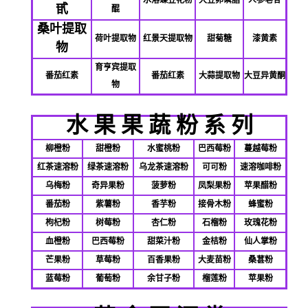
甙
醌
桑叶提取
荷叶提取物
红景天提取物
甜菊糖
漆黄素
物
育亨宾提取
番茄红素
番茄红素
大蒜提取物
大豆异黄酮
物
水
果
果
蔬
粉
系
列
柳橙粉
甜橙粉
水蜜桃粉
巴西莓粉
蔓越莓粉
红茶速溶粉
绿茶速溶粉
乌龙茶速溶粉
可可粉
速溶咖啡粉
乌梅粉
奇异果粉
菠萝粉
凤梨果粉
苹果醋粉
番茄粉
紫薯粉
香芋粉
接骨木粉
蜂蜜粉
枸杞粉
树莓粉
杏仁粉
石榴粉
玫瑰花粉
血橙粉
巴西莓粉
甜菜汁粉
金桔粉
仙人掌粉
芒果粉
草莓粉
百香果粉
大麦苗粉
桑葚粉
蓝莓粉
葡萄粉
余甘子粉
榴莲粉
苹果粉