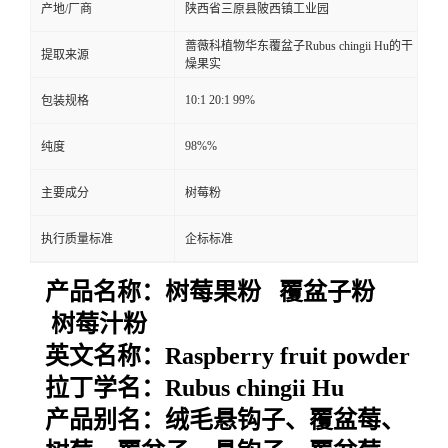
产地/厂商
陕西省三原县陂西镇工业园
蔷薇科植物华东覆盆子Rubus chingii Hu的干
提取来源
燥果实
10:1 20:1 99%
包装规格
98%%
纯度
主要成分
树莓粉
执行质量标准
企标标准
产品名称：
树莓果粉 覆盆子粉
树莓汁粉
英文名称：
Raspberry fruit powder
拉丁学名：
Rubus chingii Hu
产品别名：
绒毛悬钩子、覆盆莓、