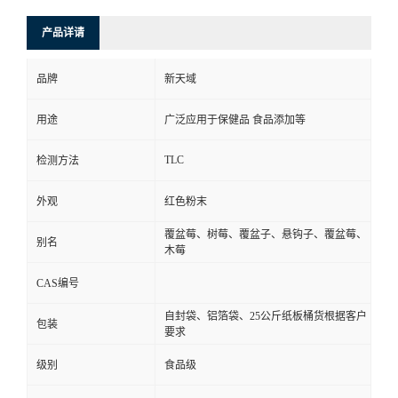
产品详请
品牌
新天域
用途
广泛应用于保健品 食品添加等
TLC
检测方法
外观
红色粉末
覆盆莓、树莓、覆盆子、悬钩子、覆盆莓、
别名
木莓
CAS编号
自封袋、铝箔袋、25公斤纸板桶货根据客户
包装
要求
级别
食品级