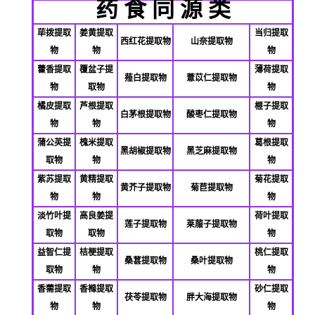
药 食 同 源 类
荜拨提取
姜黄提取
当归提取
西红花提取物
山奈提取物
物
物
物
藿香提取
覆盆子提
薄荷提取
薤白提取物
薏苡仁提取物
物
取物
物
橘皮提取
芦根提取
榧子提取
白茅根提取物
酸枣仁提取物
物
物
物
蒲公英提
槐米提取
葛根提取
黑胡椒提取物
黑芝麻提取物
取物
物
物
紫苏提取
黄精提取
菊花提取
黄芥子提取物
菊苣提取物
物
物
物
淡竹叶提
高良姜提
荷叶提取
莲子提取物
莱菔子提取物
取物
取物
物
益智仁提
桔梗提取
桃仁提取
桑葚提取物
桑叶提取物
取物
物
物
香薷提取
香橼提取
砂仁提取
茯苓提取物
胖大海提取物
物
物
物