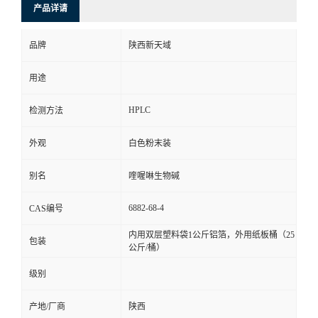
产品详请
品牌
陕西新天域
用途
HPLC
检测方法
外观
白色粉末装
别名
喹喔啉生物碱
6882-68-4
CAS编号
内用双层塑料袋1公斤铝箔，外用纸板桶（25
包装
公斤/桶）
级别
产地/厂商
陕西