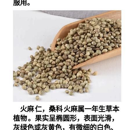
服用。
火麻
仁，
桑科
火麻属
一年生草本
植物
。果实呈椭圆形，表面光滑，
灰绿色或灰黄色，有微细的白色、