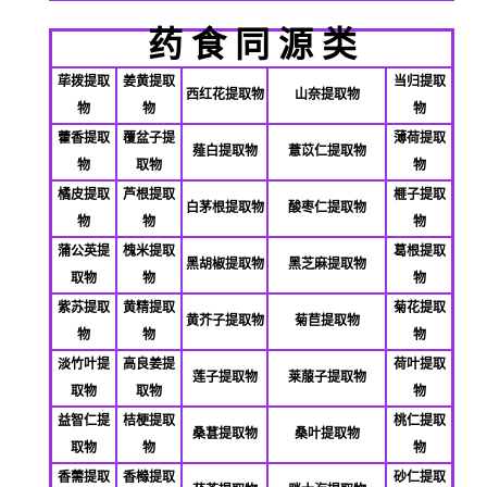
药 食 同 源 类
荜拨提取
姜黄提取
当归提取
西红花提取物
山奈提取物
物
物
物
藿香提取
覆盆子提
薄荷提取
薤白提取物
薏苡仁提取物
物
取物
物
橘皮提取
芦根提取
榧子提取
白茅根提取物
酸枣仁提取物
物
物
物
蒲公英提
槐米提取
葛根提取
黑胡椒提取物
黑芝麻提取物
取物
物
物
紫苏提取
黄精提取
菊花提取
黄芥子提取物
菊苣提取物
物
物
物
淡竹叶提
高良姜提
荷叶提取
莲子提取物
莱菔子提取物
取物
取物
物
益智仁提
桔梗提取
桃仁提取
桑葚提取物
桑叶提取物
取物
物
物
香薷提取
香橼提取
砂仁提取