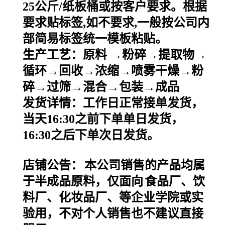
25
公斤
/
纸板桶或按客户要求。根据
要求贴标签
,
如不要求
,
一般按公司内
部简易标签统一模板粘贴。
生产工艺：原料
→粉碎→提取物→
循环→回收→浓缩→喷雾干燥→粉
碎→过筛→混合→包装→成品
发货详情：工作日正常接单发货，
当天
16:30之前下单单日发货，
16:30之后下单次日发货。
店铺公告：
本公司销售的产品均属
于半成品原料，仅面向
食品厂、饮
料厂、化妆品厂、等企业学院或实
验用，不对个人销售也不建议直接