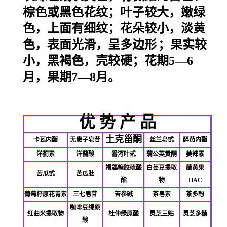
棕色或黑色花纹；叶子较大，嫩绿
色，上面有细纹；花朵较小，淡黄
色，表面光滑，呈
多边形
；果实较
小，黑褐色，壳较硬；花期5—6
月，果期7—8月。
优 势 产 品
土克甾酮
卡瓦内酯
无患子皂苷
丝兰皂甙
醉茄内酯
洋蓟素
洋蓟酸
番泻叶甙
蒲公英黄酮
姜辣素
褐藻糖胶硫酸
白芸豆提取
藤黄果
苦瓜甙
苦瓜肽
酯
物
HAC
葡萄籽原花青素
三七皂苷
苦参碱
茶皂素
茶多酚
咖啡豆绿原
红曲米提取物
杜仲绿原酸
灵芝三贴
灵芝多糖
酸