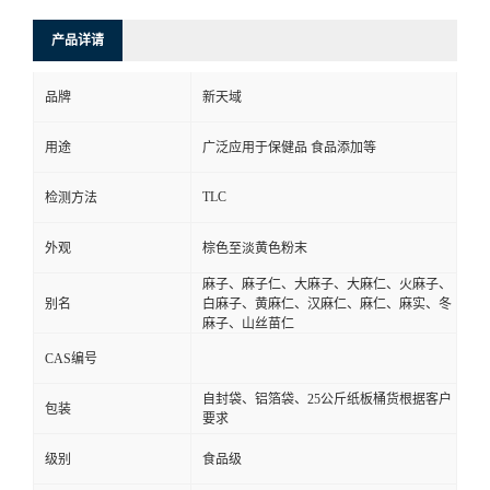
产品详请
品牌
新天域
用途
广泛应用于保健品 食品添加等
TLC
检测方法
外观
棕色至淡黄色粉末
麻子、麻子仁、大麻子、大麻仁、火麻子、
别名
白麻子、黄麻仁、汉麻仁、麻仁、麻实、冬
麻子、山丝苗仁
CAS编号
自封袋、铝箔袋、25公斤纸板桶货根据客户
包装
要求
级别
食品级