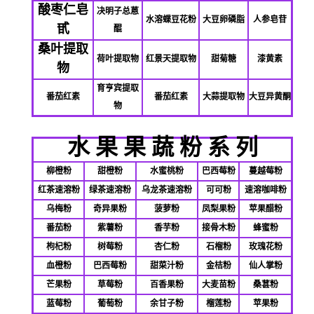
酸枣仁皂
决明子总蒽
水溶蝶豆花粉
大豆卵磷脂
人参皂苷
甙
醌
桑叶提取
荷叶提取物
红景天提取物
甜菊糖
漆黄素
物
育亨宾提取
番茄红素
番茄红素
大蒜提取物
大豆异黄酮
物
水
果
果
蔬
粉
系
列
柳橙粉
甜橙粉
水蜜桃粉
巴西莓粉
蔓越莓粉
红茶速溶粉
绿茶速溶粉
乌龙茶速溶粉
可可粉
速溶咖啡粉
乌梅粉
奇异果粉
菠萝粉
凤梨果粉
苹果醋粉
番茄粉
紫薯粉
香芋粉
接骨木粉
蜂蜜粉
枸杞粉
树莓粉
杏仁粉
石榴粉
玫瑰花粉
血橙粉
巴西莓粉
甜菜汁粉
金桔粉
仙人掌粉
芒果粉
草莓粉
百香果粉
大麦苗粉
桑葚粉
蓝莓粉
葡萄粉
余甘子粉
榴莲粉
苹果粉