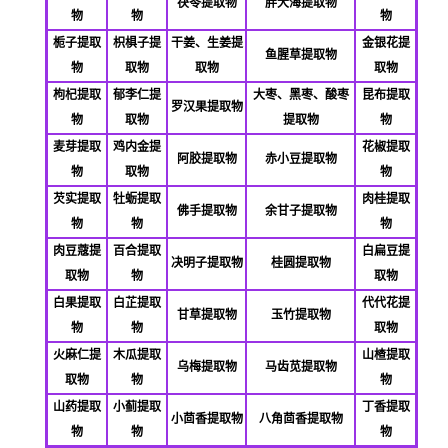
茯苓提取物
胖大海提取物
物
物
物
栀子提取
枳椇子提
干姜、生姜提
金银花提
鱼腥草提取物
物
取物
取物
取物
枸杞提取
郁李仁提
大枣、黑枣、酸枣
昆布提取
罗汉果提取物
物
取物
提取物
物
麦芽提取
鸡内金提
花椒提取
阿胶提取物
赤小豆提取物
物
取物
物
芡实提取
牡蛎提取
肉桂提取
佛
手提取物
余甘子提取物
物
物
物
肉豆蔻提
百合提取
白扁豆提
决明子提取物
桂圆提取物
取物
物
取物
白果提取
白芷提取
代代花提
甘草提取物
玉竹提取物
物
物
取物
火麻仁提
木瓜提取
山楂提取
乌梅提取物
马齿苋提取物
取物
物
物
山药提取
小蓟提取
丁香提取
小茴香提取物
八角茴香提取物
物
物
物