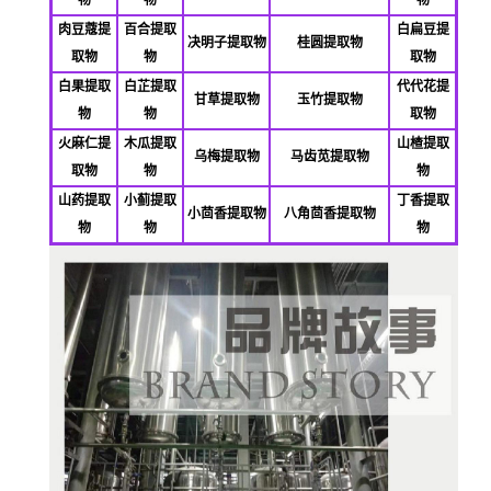
物
物
物
肉豆蔻提
百合提取
白扁豆提
决明子提取物
桂圆提取物
取物
物
取物
白果提取
白芷提取
代代花提
甘草提取物
玉竹提取物
物
物
取物
火麻仁提
木瓜提取
山楂提取
乌梅提取物
马齿苋提取物
取物
物
物
山药提取
小蓟提取
丁香提取
小茴香提取物
八角茴香提取物
物
物
物