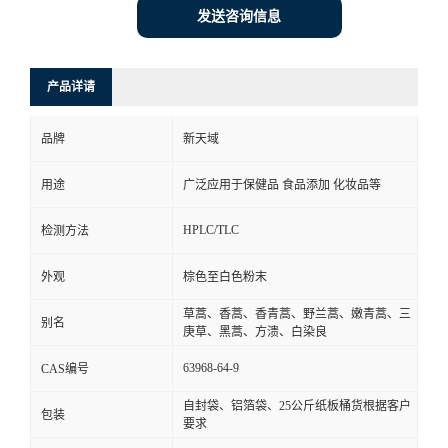
发送咨询信息
产品详请
品牌
新天域
用途
广泛应用于保健品 食品添加 化妆品等
HPLC/TLC
检测方法
外观
棕色至白色粉末
草蒿、香蒿、香青蒿、野兰蒿、嫩青蒿、三
别名
庚草、黑蒿、方溃、白染良
63968-64-9
CAS编号
自封袋、铝箔袋、25公斤纸板桶货根据客户
包装
要求