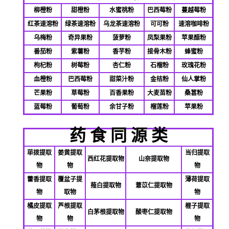
柳橙粉
甜橙粉
水蜜桃粉
巴西莓粉
蔓越莓粉
红茶速溶粉
绿茶速溶粉
乌龙茶速溶粉
可可粉
速溶咖啡粉
乌梅粉
奇异果粉
菠萝粉
凤梨果粉
苹果醋粉
番茄粉
紫薯粉
香芋粉
接骨木粉
蜂蜜粉
枸杞粉
树莓粉
杏仁粉
石榴粉
玫瑰花粉
血橙粉
巴西莓粉
甜菜汁粉
金桔粉
仙人掌粉
芒果粉
草莓粉
百香果粉
大麦苗粉
桑葚粉
蓝莓粉
葡萄粉
余甘子粉
榴莲粉
苹果粉
药 食 同 源 类
荜拨提取
姜黄提取
当归提取
西红花提取物
山奈提取物
物
物
物
藿香提取
覆盆子提
薄荷提取
薤白提取物
薏苡仁提取物
物
取物
物
橘皮提取
芦根提取
榧子提取
白茅根提取物
酸枣仁提取物
物
物
物