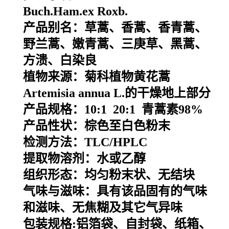
Buch.Ham.ex Roxb.
产品别名：
草蒿、香蒿、香青蒿、
野兰蒿、嫩青蒿、三庚草、黑蒿、
方溃、白染良
植物来源：
菊科植物黄花蒿
Artemisia annua L.的干燥地上部分
产品规格：10:1 20:1 青蒿素98%
产品性状：棕色至白色粉末
检测方法：TLC/HPLC
提取物溶剂：水或乙醇
组织形态：均匀粉末状、无结块
气味与滋味：具有该品固有的气味
和滋味、无焦糊及其它气异味
包装规格
:
铝箔袋、自封袋、纸箱、