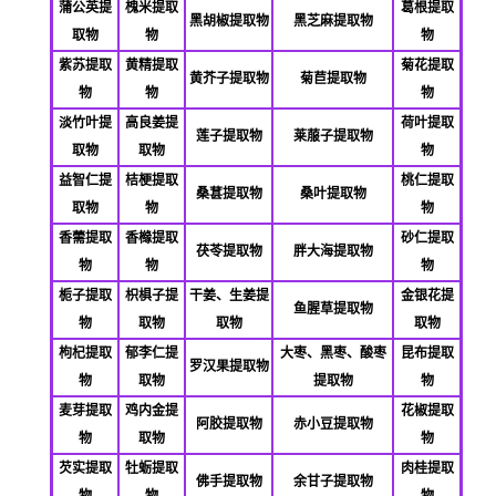
蒲公英提
槐米提取
葛根提取
黑胡椒提取物
黑芝麻提取物
取物
物
物
紫苏提取
黄精提取
菊花提取
黄芥子提取物
菊苣提取物
物
物
物
淡竹叶提
高良姜提
荷叶提取
莲子提取物
莱菔子提取物
取物
取物
物
益智仁提
桔梗提取
桃仁提取
桑葚提取物
桑叶提取物
取物
物
物
香薷提取
香橼提取
砂仁提取
茯苓提取物
胖大海提取物
物
物
物
栀子提取
枳椇子提
干姜、生姜提
金银花提
鱼腥草提取物
物
取物
取物
取物
枸杞提取
郁李仁提
大枣、黑枣、酸枣
昆布提取
罗汉果提取物
物
取物
提取物
物
麦芽提取
鸡内金提
花椒提取
阿胶提取物
赤小豆提取物
物
取物
物
芡实提取
牡蛎提取
肉桂提取
佛
手提取物
余甘子提取物