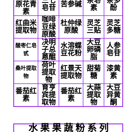
三七
茶皂
茶多
原花青
苦参碱
皂苷
素
酚
素
咖啡
红曲米
杜仲绿
灵芝
灵芝
豆绿
提取物
原酸
三贴
多糖
原酸
决明
大豆
水溶蝶
人参
酸枣仁皂
子总
卵磷
豆花粉
皂苷
甙
蒽醌
脂
荷叶
红景天
甜菊
漆黄
桑叶提取
提取
提取物
糖
素
物
物
育亨
大蒜
大豆
番茄红
番茄红
宾提
提取
异黄
素
素
取物
物
酮
水
果
果
蔬
粉
系
列