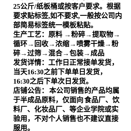
25
公斤
/
纸板桶或按客户要求。根据
要求贴标签
,
如不要求
,
一般按公司内
部简易标签统一模板粘贴。
生产工艺：原料
→粉碎→提取物→
循环→回收→浓缩→喷雾干燥→粉
碎→过筛→混合→包装→成品
发货详情：工作日正常接单发货，
当天
16:30之前下单单日发货，
16:30之后下单次日发货。
店铺公告：
本公司销售的产品均属
于半成品原料，仅面向
食品厂、饮
料厂、化妆品厂、等企业学院或实
验用，不对个人销售也不建议直接
服用。