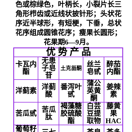
色或棕绿色，叶柄长，小裂片长三
角形栉齿或近线状披针形；头状花
序近半球形，有短梗，下垂，总状
花序组成圆锥花序；瘦果长圆形；
花果期6—9月。
优 势 产 品
无患
卡瓦内
丝兰
醉茄
子皂
土克甾酮
酯
皂甙
内酯
苷
蒲公
洋蓟
番泻叶
姜辣
洋蓟素
英黄
酸
甙
素
酮
褐藻糖
白芸
藤黄
苦瓜
苦瓜甙
胶硫酸
豆提
果
肽
酯
取物
HAC
葡萄籽