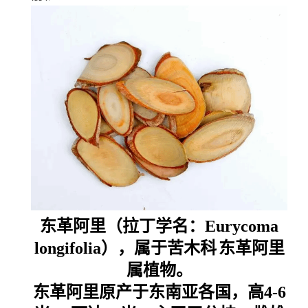
东革阿里（拉丁学名：Eurycoma
longifolia），属于
苦木科
东革阿里
属植物
。
东革阿里原产于
东南亚各国
，高4-6