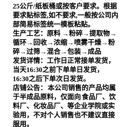
25
公斤
/
纸板桶或按客户要求。根据
要求贴标签
,
如不要求
,
一般按公司内
部简易标签统一模板粘贴。
生产工艺：原料
→粉碎→提取物→
循环→回收→浓缩→喷雾干燥→粉
碎→过筛→混合→包装→成品
发货详情：工作日正常接单发货，
当天
16:30之前下单单日发货，
16:30之后下单次日发货。
店铺公告：
本公司销售的产品均属
于半成品原料，仅面向
食品厂、饮
料厂、化妆品厂、等企业学院或实
验用，不对个人销售也不建议直接
服用。