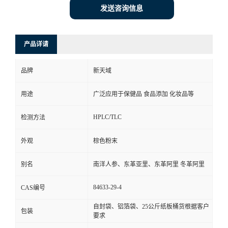
发送咨询信息
产品详请
品牌
新天域
用途
广泛应用于保健品 食品添加 化妆品等
HPLC/TLC
检测方法
外观
棕色粉末
别名
南洋人参、东革亚里、东革阿里 冬革阿里
84633-29-4
CAS编号
自封袋、铝箔袋、25公斤纸板桶货根据客户
包装
要求