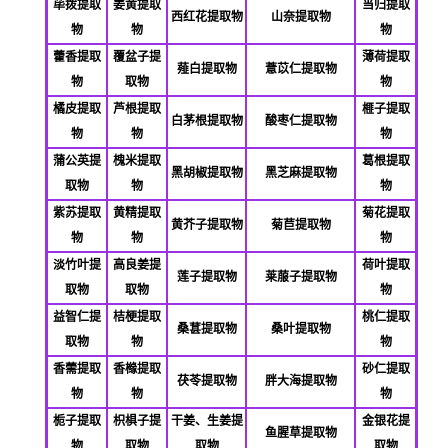
荜拨提取
姜黄提取
当归提取
西红花提取物
山奈提取物
物
物
物
藿香提取
覆盆子提
薄荷提取
薤白提取物
薏苡仁提取物
物
取物
物
橘皮提取
芦根提取
榧子提取
白茅根提取物
酸枣仁提取物
物
物
物
蒲公英提
槐米提取
葛根提取
黑胡椒提取物
黑芝麻提取物
取物
物
物
紫苏提取
黄精提取
菊花提取
黄芥子提取物
菊苣提取物
物
物
物
淡竹叶提
高良姜提
荷叶提取
莲子提取物
莱菔子提取物
取物
取物
物
益智仁提
桔梗提取
桃仁提取
桑葚提取物
桑叶提取物
取物
物
物
香薷提取
香橼提取
砂仁提取
茯苓提取物
胖大海提取物
物
物
物
栀子提取
枳椇子提
干姜、生姜提
金银花提
鱼腥草提取物
物
取物
取物
取物