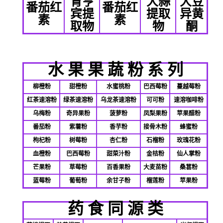
育亨
大蒜
大豆
番茄红
番茄红
宾提
提取
异黄
素
素
取物
物
酮
水
果
果
蔬
粉
系
列
柳橙粉
甜橙粉
水蜜桃粉
巴西莓粉
蔓越莓粉
红茶速溶粉
绿茶速溶粉
乌龙茶速溶粉
可可粉
速溶咖啡粉
乌梅粉
奇异果粉
菠萝粉
凤梨果粉
苹果醋粉
番茄粉
紫薯粉
香芋粉
接骨木粉
蜂蜜粉
枸杞粉
树莓粉
杏仁粉
石榴粉
玫瑰花粉
血橙粉
巴西莓粉
甜菜汁粉
金桔粉
仙人掌粉
芒果粉
草莓粉
百香果粉
大麦苗粉
桑葚粉
蓝莓粉
葡萄粉
余甘子粉
榴莲粉
苹果粉
药 食 同 源 类