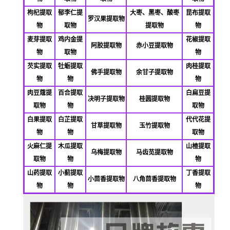
枸杞提取
郁李仁提
大枣、黑枣、酸枣
昆布提取
罗汉果提取物
物
取物
提取物
物
麦芽提取
鸡内金提
花椒提取
阿胶提取物
赤小豆提取物
物
取物
物
芡实提取
牡蛎提取
肉桂提取
佛
手提取物
余甘子提取物
物
物
物
肉豆蔻提
百合提取
白扁豆提
决明子提取物
桂圆提取物
取物
物
取物
白果提取
白芷提取
代代花提
甘草提取物
玉竹提取物
物
物
取物
火麻仁提
木瓜提取
山楂提取
乌梅提取物
马齿苋提取物
取物
物
物
山药提取
小蓟提取
丁香提取
小茴香提取物
八角茴香提取物
物
物
物