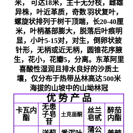
米， 可达18米，主干无分枝，雌雄
异株，叶近革质，
奇数
羽状复叶，
螺旋状排列于树干顶端，长20-40厘
米，叶柄基部膨大，脱落后叶痕明
显，小叶5-15对，对生，倒卵状披
针形，无柄或近无柄，圆锥花序腋
生，花小，花瓣5，分离。东革阿里
喜
酸性湿润且排水良好的沙质土
壤
，仅分布于热带丛林
高达
500米
海拔的山坡中的山坳林冠
优 势 产 品
无患
卡瓦内
丝兰
醉茄
子皂
土克甾酮
酯
皂甙
内酯
苷
蒲公