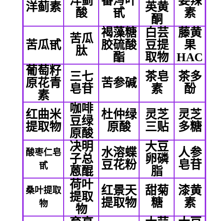
洋蓟
番泻叶
姜辣
洋蓟素
英黄
酸
甙
素
酮
褐藻糖
白芸
藤黄
苦瓜
苦瓜甙
胶硫酸
豆提
果
肽
酯
取物
HAC
葡萄籽
三七
茶皂
茶多
原花青
苦参碱
皂苷
素
酚
素
咖啡
红曲米
杜仲绿
灵芝
灵芝
豆绿
提取物
原酸
三贴
多糖
原酸
决明
大豆
水溶蝶
人参
酸枣仁皂
子总
卵磷
豆花粉
皂苷
甙
蒽醌
脂
荷叶
红景天
甜菊
漆黄
桑叶提取
提取
提取物
糖
素
物
物