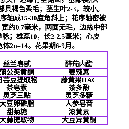
具褐色柔毛；茎生叶2-3，较小。
与花序轴成15-30度角斜上；花序轴密被
，宽约0.7毫米，两面无毛，边缘中部
脉；雄蕊10，长2-2.5毫米；心皮
2n=14。花果期6-9月。
丝兰皂甙
醉茄内酯
蒲公英黄酮
姜辣素
白芸豆提取物
藤黄果HAC
茶皂素
茶多酚
灵芝三贴
灵芝多糖
大豆卵磷脂
人参皂苷
甜菊糖
漆黄素
大蒜提取物
大豆异黄酮