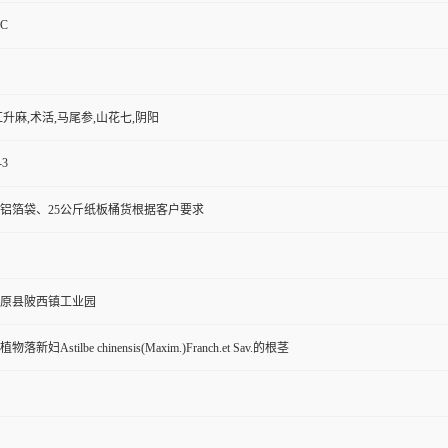
LC
红升麻,术活,马尾参,山花七,阴阳
-3
铝箔袋、25公斤纸板桶货根据客户要求
原县陂西镇工业园
新妇Astilbe chinensis(Maxim.)Franch.et Sav.的根茎