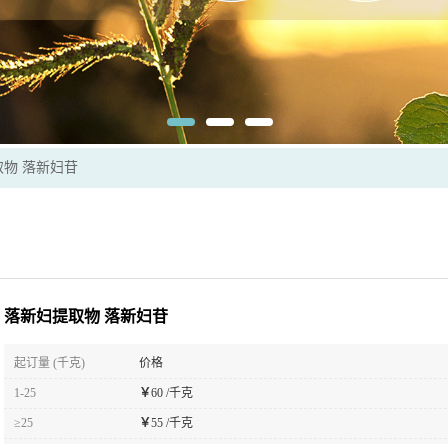
物 落新妇苷
落新妇提取物 落新妇苷
起订量 (千克)
价格
1-25
￥
60 /千克
≥25
￥
55 /千克