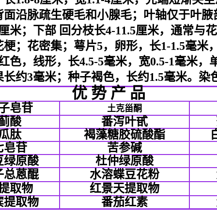
面沿脉疏生硬毛和小腺毛；叶轴仅于叶腋部
2）厘米；下部 回分枝长4-11.5厘米，通常
；花密集；萼片5，卵形，长1-1.5毫米
，线形，长4.5-5毫米，宽0.5-1毫米，单
果长约3毫米；种子褐色，长约1.5毫米。染色体
优 势 产 品
子皂苷
土克甾酮
蓟酸
番泻叶甙
瓜肽
褐藻糖胶硫酸酯
七皂苷
苦参碱
豆绿原酸
杜仲绿原酸
子总蒽醌
水溶蝶豆花粉
提取物
红景天提取物
宾提取物
番茄红素