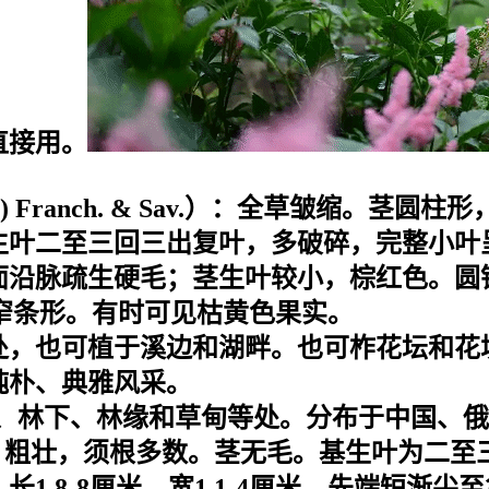
直接用。
m.) Franch. & Sav.）：全草皱缩。
生叶二至三回三出复叶，多破碎，完整小叶
面沿脉疏生硬毛；茎生叶较小，棕红色。圆
，窄条形。有时可见枯黄色果实。
处，也可植于溪边和湖畔。也可柞花坛和花
纯朴、典雅风采。
、溪边、林下、林缘和草甸等处。分布于中国、
褐色，粗壮，须根多数。茎无毛。基生叶为二
1.8-8厘米，宽1.1-4厘米，先端短渐