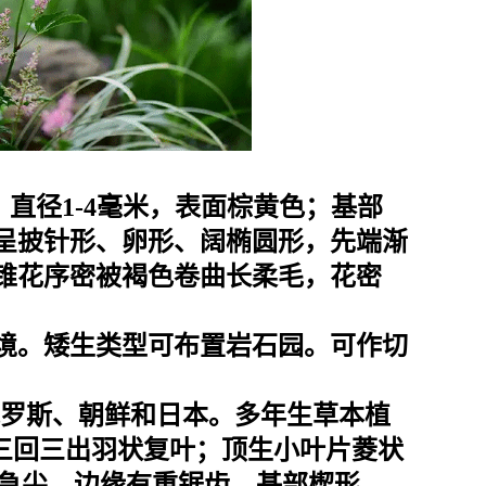
茎圆柱形，直径1-4毫米，表面棕黄色；基部
呈披针形、卵形、阔椭圆形，先端渐
锥花序密被褐色卷曲长柔毛，花密
境。矮生类型可布置岩石园。可作切
俄罗斯、朝鲜和日本。
多年生草本植
至三回三出羽状复叶；顶生小叶片菱状
尖至急尖，边缘有重锯齿，基部楔形、