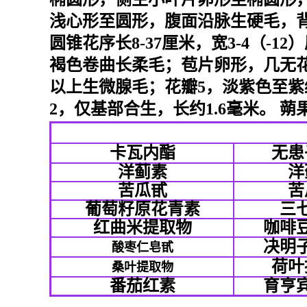
浅心形至圆形，腹面沿脉生硬毛，背
圆锥花序长8-37厘米，宽3-4（-1
褐色卷曲长柔毛；苞片卵形，几无花梗
以上生微腺毛；花瓣5，淡紫色至紫红色
2，仅基部合生，长约1.6毫米。 蒴
卡瓦内酯
无患
洋蓟素
洋
苦瓜甙
苦
葡萄籽原花青素
三
红曲米提取物
咖啡
决明
酸枣仁皂甙
荷叶
桑叶提取物
番茄红素
育亨