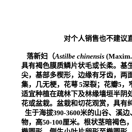
对个人销售也不建议
落新妇（
Astilbe chinensis
(Maxi
具有褐色膜质鳞片状毛或长柔。基
尖，基部多楔形，边缘有牙齿，两
集，几无梗，
花萼
5深裂；花瓣5
适宜种植在疏林下及林缘墙垣半阴
花或盆栽。盆栽和切花观赏，具有
生于海拔390-3600米的山谷
物，高50-100厘米。根状茎暗
椭圆形，侧生小叶片卵形至椭圆形，长