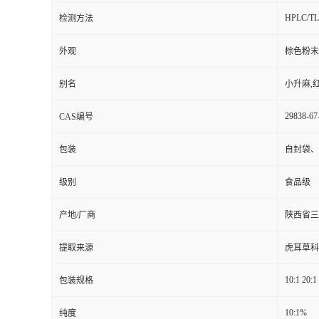
HPLC/T
检测方法
外观
棕色粉末
别名
小升麻,
29838-67
CAS编号
包装
自封袋、
级别
食品级
产地/厂商
陕西省三
提取来源
虎耳草科植物落
10:1 20:1
包装规格
10:1%
纯度