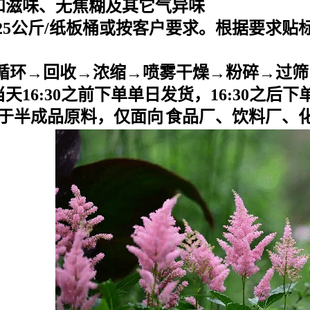
和滋味、无焦糊及其它气异味
25
公斤
/
纸板桶或按客户要求。根据要求贴
循环→回收→浓缩→喷雾干燥→粉碎→过筛
当天
16:30之前下单单日发货，16:30之后
于半成品原料，仅面向
食品厂、饮料厂、