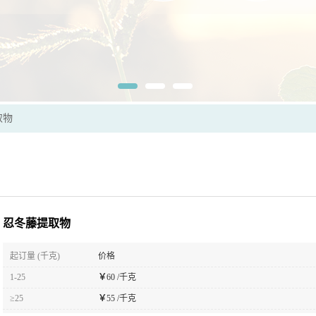
取物
忍冬藤提取物
起订量 (千克)
价格
1-25
￥
60 /千克
≥25
￥
55 /千克