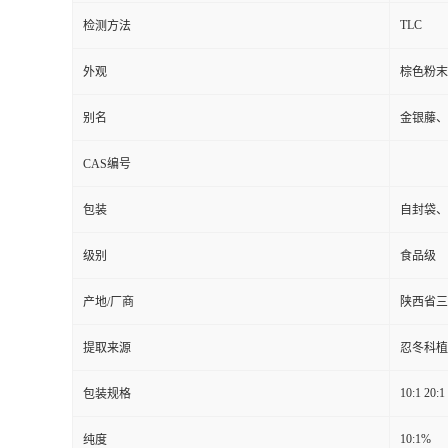
TLC
检测方法
外观
棕色粉末
别名
金银藤、
CAS编号
包装
自封袋、
级别
食品级
产地/厂商
陕西省三
提取来源
忍冬科植物忍
10:1 20:1
包装规格
10:1%
纯度