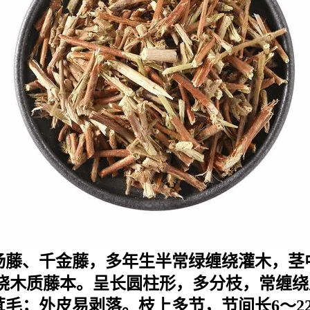
杨藤、千金藤，多年生半常绿缠绕灌木，茎
木质藤本。呈长圆柱形，多分枝，常缠绕成
毛；外皮易剥落。枝上多节，节间长6～22