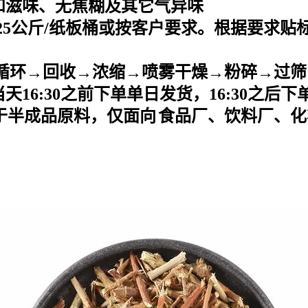
和滋味、无焦糊及其它气异味
25
公斤
/
纸板桶或按客户要求。根据要求贴
循环→回收→浓缩→喷雾干燥→粉碎→过筛
当天
16:30之前下单单日发货，16:30之后
于半成品原料，仅面向
食品厂、饮料厂、化