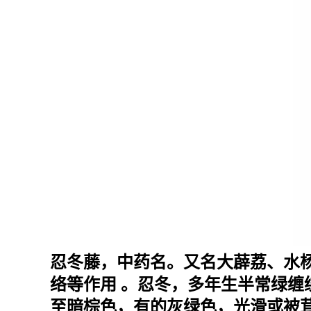
忍冬藤，中药名。又名大薜荔、水
络等作用 。
忍冬，多年生半常绿缠绕
至暗棕色，有的灰绿色，光滑或被茸