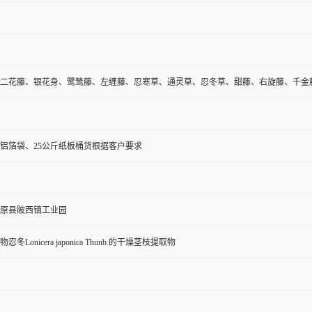
二花藤、银花身、鹭鸶藤、左缠藤、忍寒草、通灵草、忍冬草、甜藤、右旋藤、千金
铝箔袋、25公斤纸板桶货根据客户要求
原县陂西镇工业园
冬Lonicera japonica Thunb.的干燥茎枝提取物