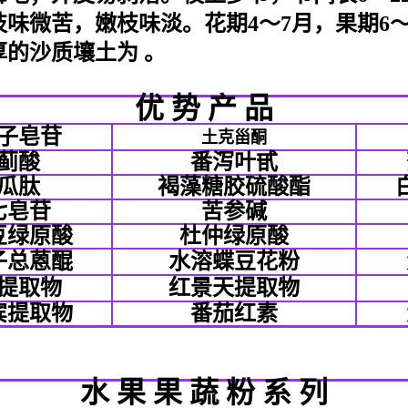
味微苦，嫩枝味淡。花期4～7月，果期6～
的沙质壤土为 。
优 势 产 品
子皂苷
土克甾酮
蓟酸
番泻叶甙
瓜肽
褐藻糖胶硫酸酯
七皂苷
苦参碱
豆绿原酸
杜仲绿原酸
子总蒽醌
水溶蝶豆花粉
提取物
红景天提取物
宾提取物
番茄红素
水
果
果
蔬
粉
系
列