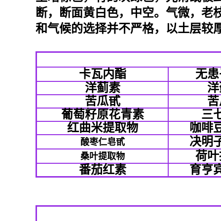
断，断面黄白色，中空。气微，老枝
和气候的选择并不严格，以土层较厚
卡瓦内酯
无患
洋蓟素
洋
苦瓜甙
苦
葡萄籽原花青素
三
红曲米提取物
咖啡
决明
酸枣仁皂甙
荷叶
桑叶提取物
番茄红素
育亨