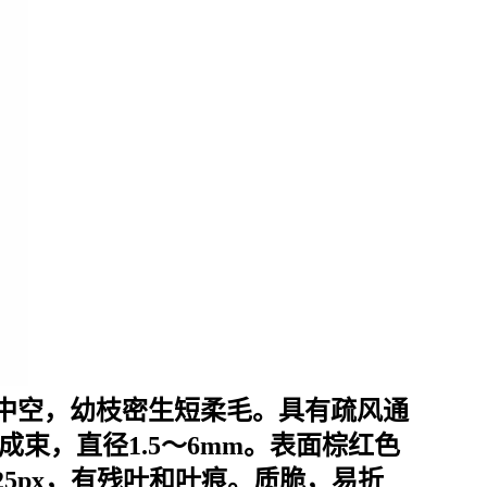
中空，幼枝密生短柔毛。具有疏风通
束，直径1.5～6mm。表面棕红色
5px，有残叶和叶痕。质脆，易折