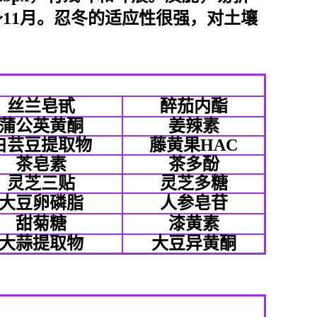
11月。忍冬的适应性很强，对土壤
丝兰皂甙
醉茄内酯
蒲公英黄酮
姜辣素
白芸豆提取物
藤黄果HAC
茶皂素
茶多酚
灵芝三贴
灵芝多糖
大豆卵磷脂
人参皂苷
甜菊糖
漆黄素
大蒜提取物
大豆异黄酮