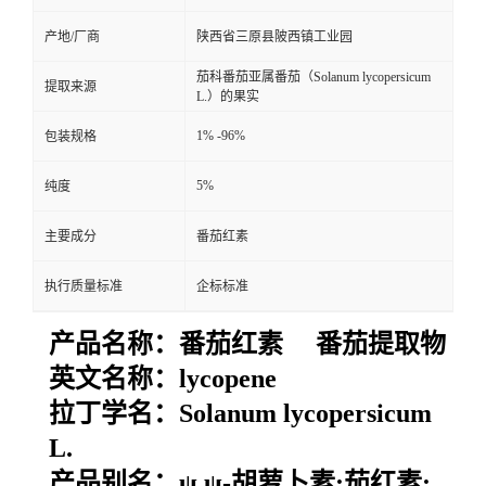
产地/厂商
陕西省三原县陂西镇工业园
茄科番茄亚属番茄（Solanum lycopersicum
提取来源
L.）的果实
1% -96%
包装规格
5%
纯度
主要成分
番茄红素
执行质量标准
企标标准
产品名称：番茄红素 番茄提取物
英文名称：
lycopene
拉丁学名：
Solanum lycopersicum
L.
产品别名：
ψ,ψ-胡萝卜素;茄红素;