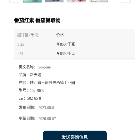
番茄红素 番茄提取物
起订量 (千克)
价格
1-25
￥
850 /千克
≥25
￥
830 /千克
英文名称：
lycopene
品牌：
新天域
产地：
陕西省三原县陂西镇工业园
型号：
1% -96%
cas：
502-65-8
发布日期：
2023-08-01
更新日期：
2026-08-07
发送咨询信息