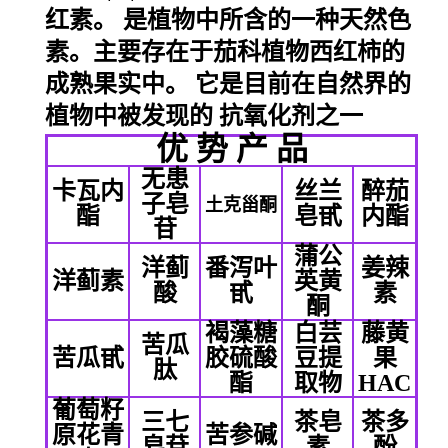
红素
。 是植物中所含的一种天然色
素。主要存在于茄科植物西红柿的
成熟果实中。 它是目前在自然界的
植物中被发现的 抗氧化剂之一
优 势 产 品
无患
卡瓦内
丝兰
醉茄
子皂
土克甾酮
酯
皂甙
内酯
苷
蒲公
洋蓟
番泻叶
姜辣
洋蓟素
英黄
酸
甙
素
酮
褐藻糖
白芸
藤黄
苦瓜
苦瓜甙
胶硫酸
豆提
果
肽
酯
取物
HAC
葡萄籽
三七
茶皂
茶多
原花青
苦参碱
皂苷
素
酚