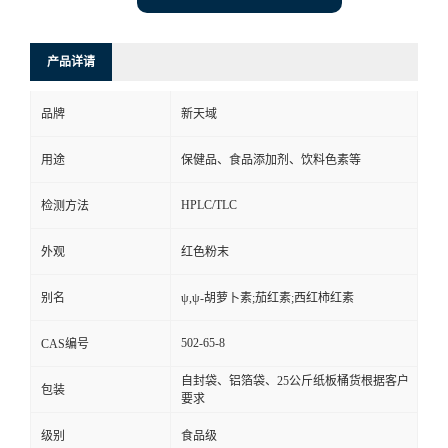
产品详请
品牌
新天域
用途
保健品、食品添加剂、饮料色素等
HPLC/TLC
检测方法
外观
红色粉末
别名
ψ,ψ-胡萝卜素;茄红素;西红柿红素
502-65-8
CAS编号
自封袋、铝箔袋、25公斤纸板桶货根据客户
包装
要求
级别
食品级