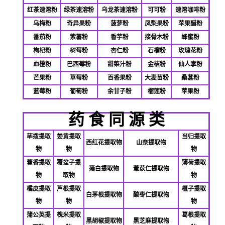
红茶速溶粉
绿茶速溶粉
乌龙茶速溶粉
可可粉
速溶咖啡粉
乌梅粉
奇异果粉
菠萝粉
凤梨果粉
苹果醋粉
番茄粉
紫薯粉
香芋粉
接骨木粉
蜂蜜粉
枸杞粉
树莓粉
杏仁粉
石榴粉
玫瑰花粉
血橙粉
巴西莓粉
甜菜汁粉
金桔粉
仙人掌粉
芒果粉
草莓粉
百香果粉
大麦苗粉
桑葚粉
蓝莓粉
葡萄粉
余甘子粉
榴莲粉
苹果粉
药 食 同 源 类
荜拨提取
姜黄提取
当归提取
西红花提取物
山奈提取物
物
物
物
藿香提取
覆盆子提
薄荷提取
薤白提取物
薏苡仁提取物
物
取物
物
橘皮提取
芦根提取
榧子提取
白茅根提取物
酸枣仁提取物
物
物
物
蒲公英提
槐米提取
葛根提取
黑胡椒提取物
黑芝麻提取物