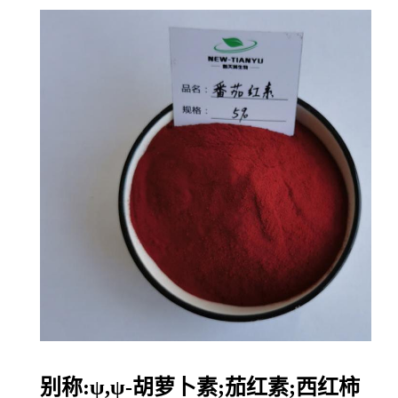
别称:ψ,ψ-胡萝卜素;茄红素;西红柿