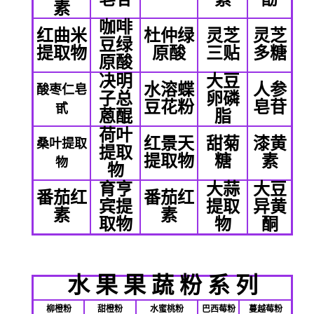
素
咖啡
红曲米
杜仲绿
灵芝
灵芝
豆绿
提取物
原酸
三贴
多糖
原酸
决明
大豆
水溶蝶
人参
酸枣仁皂
子总
卵磷
豆花粉
皂苷
甙
蒽醌
脂
荷叶
红景天
甜菊
漆黄
桑叶提取
提取
提取物
糖
素
物
物
育亨
大蒜
大豆
番茄红
番茄红
宾提
提取
异黄
素
素
取物
物
酮
水
果
果
蔬
粉
系
列
柳橙粉
甜橙粉
水蜜桃粉
巴西莓粉
蔓越莓粉