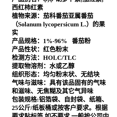
西红柿红素
植物来源：
茄科番茄亚属番茄
（Solanum lycopersicum L.）的果
实
产品规格：1%-96% 番茄粉
产品性状：红色粉末
检测方法：HOLC/TLC
提取物溶剂：水或乙醇
组织形态：均匀粉末状、无结块
气味与滋味：具有该品固有的气味
和滋味、无焦糊及其它气异味
包装规格
:
铝箔袋、自封袋、纸箱、
25
公斤
/
纸板桶或按客户要求。根据
要求贴标签
,
如不要求
,
一般按公司内