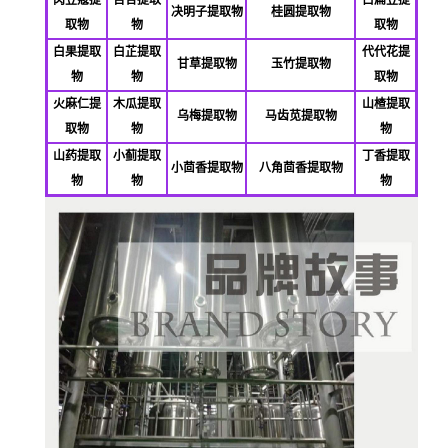
决明子提取物
桂圆提取物
取物
物
取物
白果提取
白芷提取
代代花提
甘草提取物
玉竹提取物
物
物
取物
火麻仁提
木瓜提取
山楂提取
乌梅提取物
马齿苋提取物
取物
物
物
山药提取
小蓟提取
丁香提取
小茴香提取物
八角茴香提取物
物
物
物