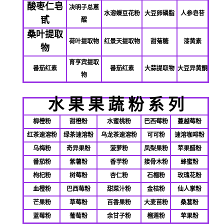
酸枣仁皂
决明子总蒽
水溶蝶豆花粉
大豆卵磷脂
人参皂苷
甙
醌
桑叶提取
荷叶提取物
红景天提取物
甜菊糖
漆黄素
物
育亨宾提取
番茄红素
番茄红素
大蒜提取物
大豆异黄酮
物
水
果
果
蔬
粉
系
列
柳橙粉
甜橙粉
水蜜桃粉
巴西莓粉
蔓越莓粉
红茶速溶粉
绿茶速溶粉
乌龙茶速溶粉
可可粉
速溶咖啡粉
乌梅粉
奇异果粉
菠萝粉
凤梨果粉
苹果醋粉
番茄粉
紫薯粉
香芋粉
接骨木粉
蜂蜜粉
枸杞粉
树莓粉
杏仁粉
石榴粉
玫瑰花粉
血橙粉
巴西莓粉
甜菜汁粉
金桔粉
仙人掌粉
芒果粉
草莓粉
百香果粉
大麦苗粉
桑葚粉
蓝莓粉
葡萄粉
余甘子粉
榴莲粉
苹果粉