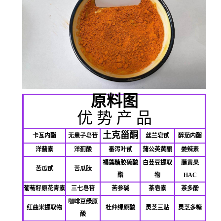
原料图
优 势 产 品
土克甾酮
卡瓦内酯
无患子皂苷
丝兰皂甙
醉茄内酯
洋蓟素
洋蓟酸
番泻叶甙
蒲公英黄酮
姜辣素
褐藻糖胶硫酸
白芸豆提取
藤黄果
苦瓜甙
苦瓜肽
酯
物
HAC
葡萄籽原花青素
三七皂苷
苦参碱
茶皂素
茶多酚
咖啡豆绿原
红曲米提取物
杜仲绿原酸
灵芝三贴
灵芝多糖
酸