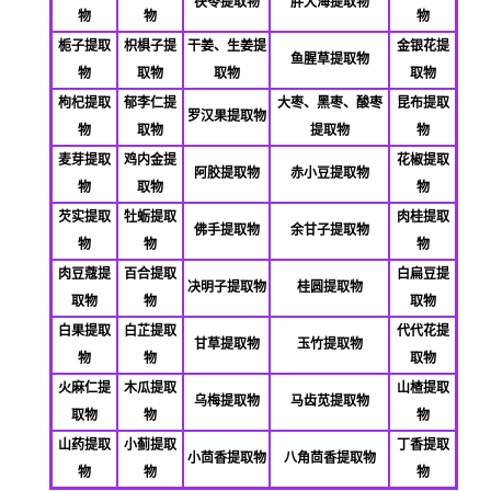
茯苓提取物
胖大海提取物
物
物
物
栀子提取
枳椇子提
干姜、生姜提
金银花提
鱼腥草提取物
物
取物
取物
取物
枸杞提取
郁李仁提
大枣、黑枣、酸枣
昆布提取
罗汉果提取物
物
取物
提取物
物
麦芽提取
鸡内金提
花椒提取
阿胶提取物
赤小豆提取物
物
取物
物
芡实提取
牡蛎提取
肉桂提取
佛
手提取物
余甘子提取物
物
物
物
肉豆蔻提
百合提取
白扁豆提
决明子提取物
桂圆提取物
取物
物
取物
白果提取
白芷提取
代代花提
甘草提取物
玉竹提取物
物
物
取物
火麻仁提
木瓜提取
山楂提取
乌梅提取物
马齿苋提取物
取物
物
物
山药提取
小蓟提取
丁香提取
小茴香提取物
八角茴香提取物
物
物
物