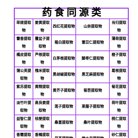
药 食 同 源 类
荜拨提取
姜黄提取
当归提取
西红花提取物
山奈提取物
物
物
物
藿香提取
覆盆子提
薄荷提取
薤白提取物
薏苡仁提取物
物
取物
物
橘皮提取
芦根提取
榧子提取
白茅根提取物
酸枣仁提取物
物
物
物
蒲公英提
槐米提取
葛根提取
黑胡椒提取物
黑芝麻提取物
取物
物
物
紫苏提取
黄精提取
菊花提取
黄芥子提取物
菊苣提取物
物
物
物
淡竹叶提
高良姜提
荷叶提取
莲子提取物
莱菔子提取物
取物
取物
物
益智仁提
桔梗提取
桃仁提取
桑葚提取物
桑叶提取物
取物
物
物
香薷提取
香橼提取
砂仁提取