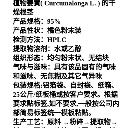
植物姜黄(
Curcumalonga
L
. ) 的干
燥根茎
产品规格：95%
产品性状：橘色粉末装
检测方法：HPLC
提取物溶剂：水或乙醇
组织形态：均匀粉末状、无结块
气味与滋味：具有该品固有的气味
和滋味、无焦糊及其它气异味
包装规格
:
铝箔袋、自封袋、纸箱、
25
公斤
/
纸板桶或按客户要求。根据
要求贴标签
,
如不要求
,
一般按公司内
部简易标签统一模板粘贴。
生产工艺：原料
→粉碎→提取物→