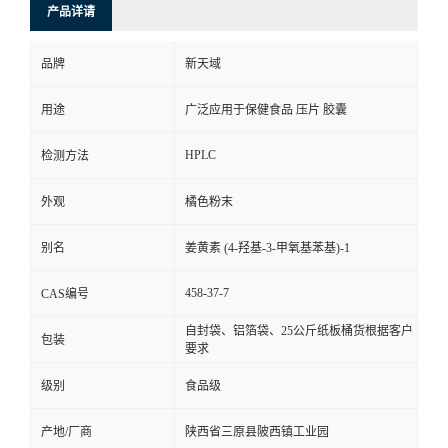
产品详请
品牌
新天域
用途
广泛应用于保健食品 压片 胶囊
HPLC
检测方法
外观
橘色粉末
别名
姜黄素 (4-羟基-3-甲氧基苯基)-1
458-37-7
CAS编号
自封袋、铝箔袋、25公斤纸板桶货根据客户
包装
要求
级别
食品级
产地/厂商
陕西省三原县陂西镇工业园