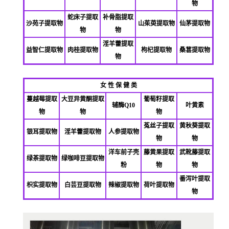
物
蛇床子提取
补骨脂提取
沙苑子提取物
山茱萸提取物
仙茅提取物
物
物
淫羊藿提取
益智仁提取物
肉桂提取物
枸杞提取物
桑葚提取物
物
女 性 保 健 类
蔓越莓提取
大豆异黄酮提取
葡萄籽提取
辅酶Q10
叶黄素
物
物
物
菟丝子提取
黄秋葵提取
银耳提取物
淫羊藿提取物
人参提取物
物
物
洋车前子壳
藤黄果提取
武靴藤提取
绿茶提取物
绿咖啡豆提取物
粉
物
物
番泻叶提取
枳实提取物
白芸豆提取物
辣椒提取物
荷叶提取物
物