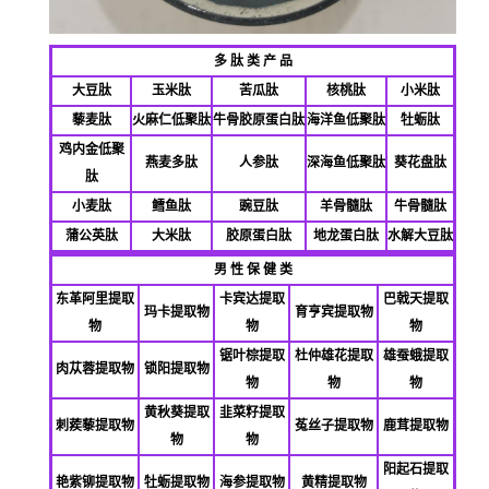
多 肽 类 产 品
大豆肽
玉米肽
苦瓜肽
核桃肽
小米肽
藜麦肽
火麻仁低聚肽
牛骨胶原蛋白肽
海洋鱼低聚肽
牡蛎肽
鸡内金低聚
燕麦多肽
人参肽
深海鱼低聚肽
葵花盘肽
肽
小麦肽
鳕鱼肽
豌豆肽
羊骨髓肽
牛骨髓肽
蒲公英肽
大米肽
胶原蛋白肽
地龙蛋白肽
水解大豆肽
男 性 保 健 类
东革阿里提取
卡宾达提取
巴戟天提取
玛卡提取物
育亨宾提取物
物
物
物
锯叶棕提取
杜仲雄花提取
雄蚕蛾提取
肉苁蓉提取物
锁阳提取物
物
物
物
黄秋葵提取
韭菜籽提取
刺
蒺
藜提取物
菟丝子提取物
鹿茸提取物
物
物
阳起石提取
艳紫铆提取物
牡蛎提取物
海参提取物
黄精提取物