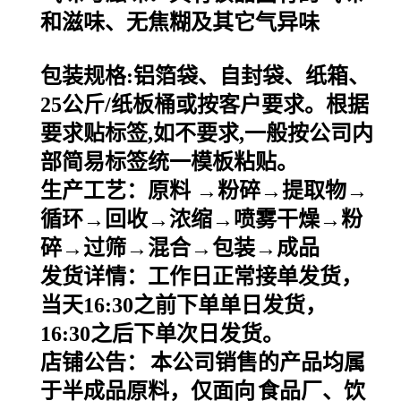
和滋味、无焦糊及其它气异味
包装规格
:
铝箔袋、自封袋、纸箱、
25
公斤
/
纸板桶或按客户要求。根据
要求贴标签
,
如不要求
,
一般按公司内
部简易标签统一模板粘贴。
生产工艺：原料
→粉碎→提取物→
循环→回收→浓缩→喷雾干燥→粉
碎→过筛→混合→包装→成品
发货详情：工作日正常接单发货，
当天
16:30之前下单单日发货，
16:30之后下单次日发货。
店铺公告：
本公司销售的产品均属
于半成品原料，仅面向
食品厂、饮