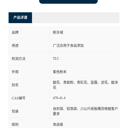
产品详请
品牌
新天域
用途
广泛应用于食品添加
TLC
检测方法
外观
紫色粉末
靛花、青蛤粉、青缸花、蓝露、淀花、靛沫
别名
花
479-41-4
CAS编号
自封袋、铝箔袋、25公斤纸板桶货根据客户
包装
要求
级别
食品级