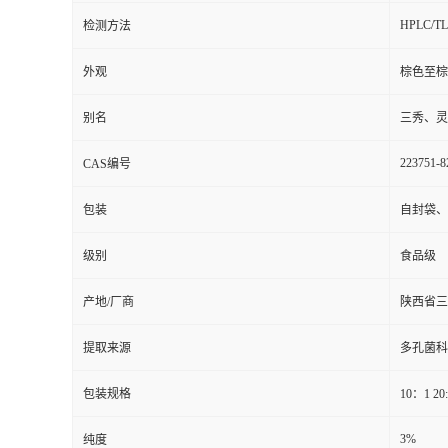
HPLC/T
检测方法
外观
棕色至棕
别名
三秀、灵
223751-8
CAS编号
包装
自封袋、
级别
食品级
产地/厂商
陕西省三
提取来源
多孔菌科真菌
包装规格
10：1 2
3%
纯度