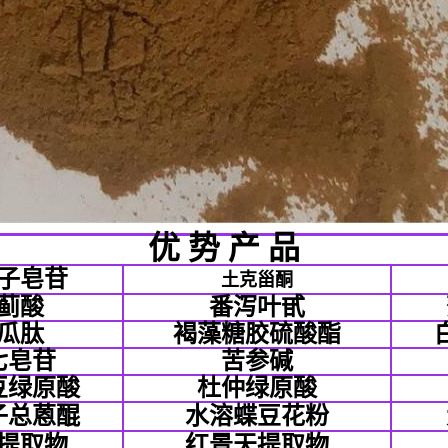
优 势 产 品
子皂苷
土克甾酮
蓟酸
番泻叶甙
瓜肽
褐藻糖胶硫酸酯
七皂苷
苦参碱
豆绿原酸
杜仲绿原酸
子总蒽醌
水溶蝶豆花粉
提取物
红景天提取物