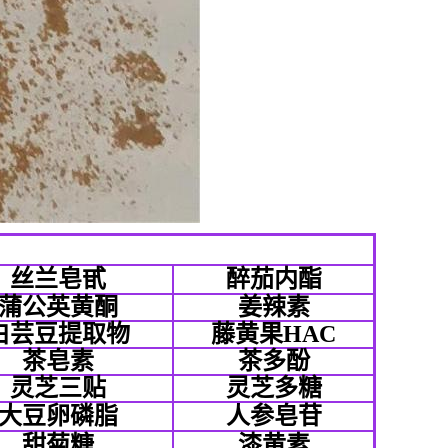
丝兰皂甙
醉茄内酯
蒲公英黄酮
姜辣素
白芸豆提取物
藤黄果HAC
茶皂素
茶多酚
灵芝三贴
灵芝多糖
大豆卵磷脂
人参皂苷
甜菊糖
漆黄素