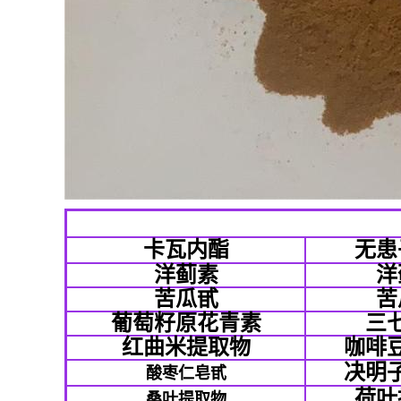
卡瓦内酯
无患
洋蓟素
洋
苦瓜甙
苦
葡萄籽原花青素
三
红曲米提取物
咖啡
决明
酸枣仁皂甙
荷叶
桑叶提取物