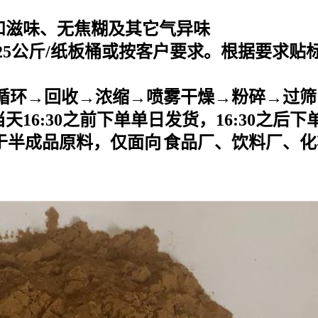
和滋味、无焦糊及其它气异味
25
公斤
/
纸板桶或按客户要求。根据要求贴
循环→回收→浓缩→喷雾干燥→粉碎→过筛
当天
16:30之前下单单日发货，16:30之后
于半成品原料，仅面向
食品厂、饮料厂、化