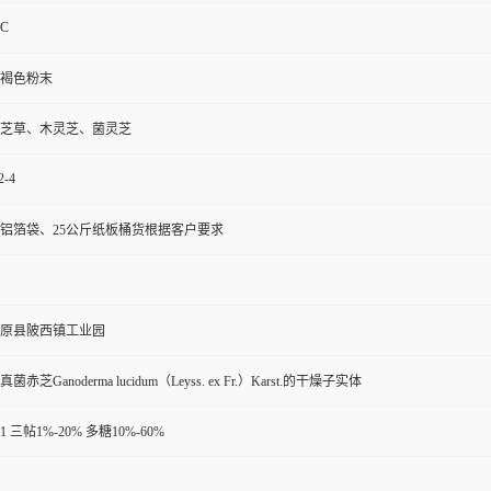
LC
褐色粉末
芝草、木灵芝、菌灵芝
2-4
铝箔袋、25公斤纸板桶货根据客户要求
原县陂西镇工业园
赤芝Ganoderma lucidum（Leyss. ex Fr.）Karst.的干燥子实体
0:1 三帖1%-20% 多糖10%-60%