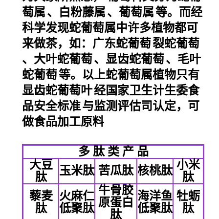
萄属
、
白粉藤属
、
葡萄属
等。而经
科学发现蛇葡萄属中许多植物都可
来做茶，如：
广东蛇葡萄
裂蛇葡萄
、
大叶蛇葡萄
、
显齿蛇葡萄
、
毛叶
蛇葡萄
等。以上蛇葡萄属植物只有
显齿蛇葡萄叶
经国家卫生计生委
食
品安全标准
与监测评估司认定，可
做食品加工原料
多 肽 类 产 品
大豆
小米
玉米肽
苦瓜肽
核桃肽
肽
肽
牛骨胶
藜麦
火麻仁
海洋鱼
牡蛎
原蛋白
肽
低聚肽
低聚肽
肽
肽