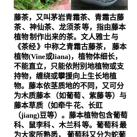
藤茶，又叫茅岩青霜茶、青霜
古藤
茶
、神仙茶、
龙须茶
等，
指由
藤本
植物
制作出来的茶。
文人雅士
与
《
茶经
》中称之青霜古藤茶，
藤本
植物(Vine或liana)，植物体细长，
不能直立，只能依附别地植物或支
持物，缠绕或攀援向上生长地植
物。藤本依茎质地的不同，又可分
为
木质藤本
（如
葡萄
、
紫藤
等）与
藤本草质（如
牵牛
花、长豇
（
jiang)豆等）。藤本植物包含葡萄
科、
鼠李科
、
木兰科
等。
葡萄科
最
为大家所熟悉，
葡萄科又分为
蛇葡