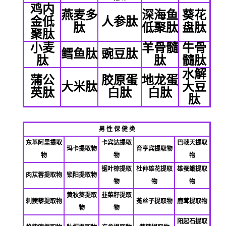
鸡内
燕麦多
深海鱼
葵花
金低
人参肽
肽
低聚肽
盘肽
聚肽
小麦
羊骨髓
牛骨
鳕鱼肽
豌豆肽
肽
肽
髓肽
水解
蒲公
胶原蛋
地龙蛋
大米肽
大豆
英肽
白肽
白肽
肽
男 性 保 健 类
东革阿里提取
卡宾达提取
巴戟天提取
玛卡提取物
育亨宾提取物
物
物
物
锯叶棕提取
杜仲雄花提取
雄蚕蛾提取
肉苁蓉提取物
锁阳提取物
物
物
物
黄秋葵提取
韭菜籽提取
刺
蒺
藜提取物
菟丝子提取物
鹿茸提取物
物
物
阳起石提取