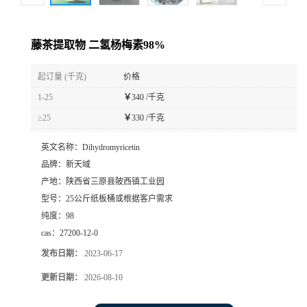
藤茶提取物 二氢杨梅素98%
起订量 (千克)
价格
1-25
￥
340 /千克
≥25
￥
330 /千克
英文名称：
Dihydromyricetin
品牌：
新天域
产地：
陕西省三原县陂西镇工业园
型号：
25公斤纸板桶或根据客户需求
纯度：
98
cas：
27200-12-0
发布日期：
2023-06-17
更新日期：
2026-08-10