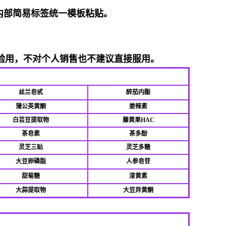
内部简易标签统一模板粘贴。
验用，不对个人销售也不建议直接服用。
丝兰皂甙
醉茄内酯
蒲公英黄酮
姜辣素
白芸豆提取物
藤黄果HAC
茶皂素
茶多酚
灵芝三贴
灵芝多糖
大豆卵磷脂
人参皂苷
甜菊糖
漆黄素
大蒜提取物
大豆异黄酮