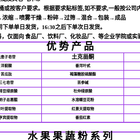
桶或按客户要求。根据要求贴标签
,
如不要求
,
一般按公司
→浓缩→喷雾干燥→粉碎→过筛→混合→包装→成品
0之前下单单日发货，16:30之后下单次日发货。
料，仅面向
食品厂、饮料厂、化妆品厂、等企业学院或实
优 势 产 品
土克甾酮
无患子皂苷
洋蓟酸
番泻叶甙
苦瓜肽
褐藻糖胶硫酸酯
三七皂苷
苦参碱
啡豆绿原酸
杜仲绿原酸
明子总蒽醌
水溶蝶豆花粉
荷叶提取物
红景天提取物
亨宾提取物
番茄红素
水
果
果
蔬
粉
系
列