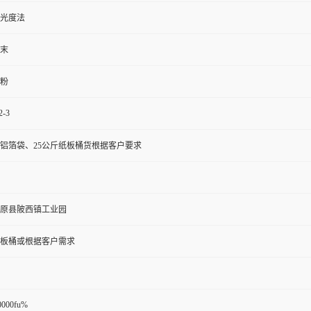
光度法
末
粉
2-3
铝箔袋、25公斤纸板桶货根据客户要求
原县陂西镇工业园
纸板桶或根据客户需求
0000fu%