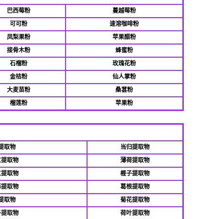
巴西莓粉
蔓越莓粉
可可粉
速溶咖啡粉
凤梨果粉
苹果醋粉
接骨木粉
蜂蜜粉
石榴粉
玫瑰花粉
金桔粉
仙人掌粉
大麦苗粉
桑葚粉
榴莲粉
苹果粉
提取物
当归提取物
仁提取物
薄荷提取物
仁提取物
榧子提取物
麻提取物
葛根提取物
提取物
菊花提取物
子提取物
荷叶提取物