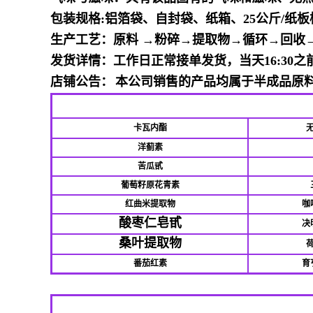
包装规格
:
铝箔袋、自封袋、纸箱、
25
公斤
/
纸板
生产工艺：原料
→粉碎→提取物→循环→回收
发货详情：工作日正常接单发货，当天
16:3
店铺公告：
本公司销售的产品均属于半成品原
卡瓦内酯
洋蓟素
苦瓜甙
葡萄籽原花青素
红曲米提取物
咖
酸枣仁皂甙
决
桑叶提取物
番茄红素
育