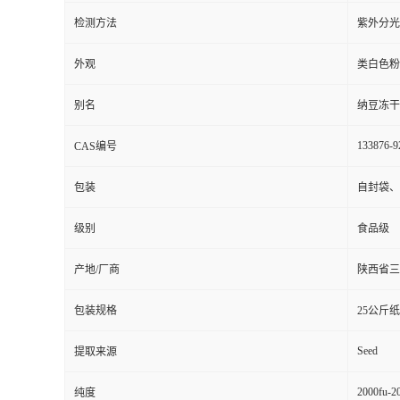
检测方法
紫外分光
外观
类白色粉
别名
纳豆冻干
133876-9
CAS编号
包装
自封袋、
级别
食品级
产地/厂商
陕西省三
包装规格
25公斤
Seed
提取来源
2000fu-2
纯度