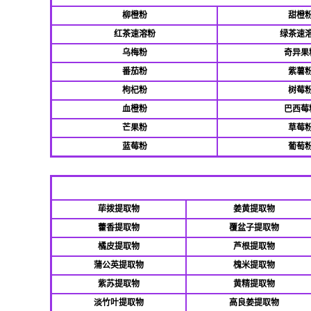
柳橙粉
甜橙
红茶速溶粉
绿茶速
乌梅粉
奇异果
番茄粉
紫薯
枸杞粉
树莓
血橙粉
巴西莓
芒果粉
草莓
蓝莓粉
葡萄
荜拨提取物
姜黄提取物
藿香提取物
覆盆子提取物
橘皮提取物
芦根提取物
蒲公英提取物
槐米提取物
紫苏提取物
黄精提取物
淡竹叶提取物
高良姜提取物