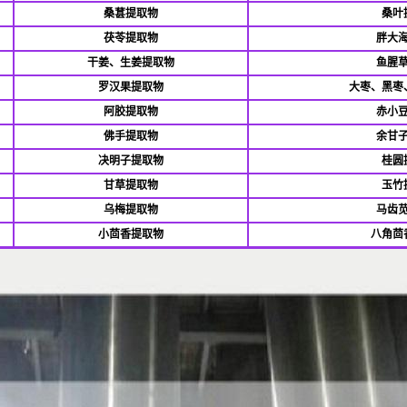
桑葚提取物
桑叶
茯苓提取物
胖大
干姜、生姜提取物
鱼腥
罗汉果提取物
大枣、黑枣
阿胶提取物
赤小
佛
手提取物
余甘
决明子提取物
桂圆
甘草提取物
玉竹
乌梅提取物
马齿
小茴香提取物
八角茴