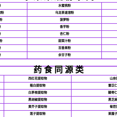
粉
水蜜桃粉
溶粉
乌龙茶速溶粉
粉
菠萝粉
粉
香芋粉
粉
杏仁粉
粉
甜菜汁粉
粉
百香果粉
粉
余甘子粉
药 食 同 源 类
西红花提取物
山奈
薤白提取物
薏苡
白茅根提取物
酸枣
黑胡椒提取物
黑芝
黄芥子提取物
菊苣
莲子提取物
莱菔