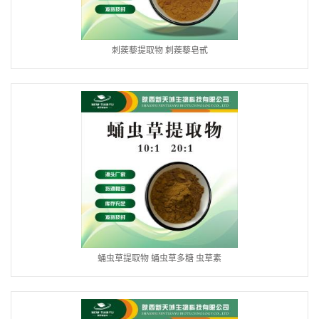
刺蒺藜提取物 刺蒺藜皂甙
蛹虫草提取物 蛹虫草多糖 虫草素