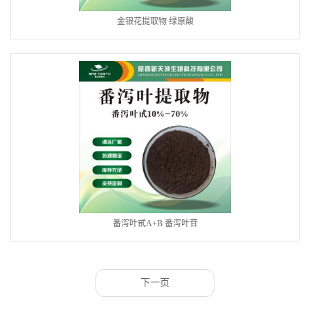
金银花提取物 绿原酸
番泻叶甙A+B 番泻叶苷
下一页