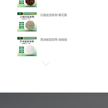
石榴皮提取物 鞣花酸
黑胡椒提取物 胡椒碱
刺蒺藜提取物 刺蒺藜皂甙
蛹虫草提取物 蛹虫草多糖
虫草素