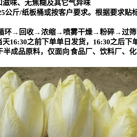
和滋味、无焦糊及其它气异味
25
公斤
/
纸板桶或按客户要求。根据要求贴
循环→回收→浓缩→喷雾干燥→粉碎→过筛
当天
16:30之前下单单日发货，16:30之后
于半成品原料，仅面向
食品厂、饮料厂、化