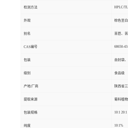
HPLC/T
检测方法
外观
棕色至白
别名
苦苣、苦
68650-43
CAS编号
包装
自封袋、
级别
食品级
产地/厂商
陕西省三
提取来源
菊科植物毛菊苣
10:1 20:
包装规格
10:1%
纯度