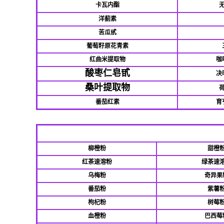
卡瓦内酯
洋蓟素
苦瓜甙
葡萄籽原花青素
红曲米提取物
咖
酸枣仁皂甙
决
桑叶提取物
番茄红素
育
柳橙粉
甜橙
红茶速溶粉
绿茶速
乌梅粉
奇异果
番茄粉
紫薯
枸杞粉
树莓
血橙粉
巴西莓