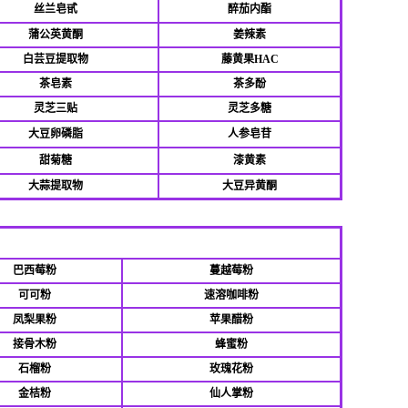
丝兰皂甙
醉茄内酯
蒲公英黄酮
姜辣素
白芸豆提取物
藤黄果HAC
茶皂素
茶多酚
灵芝三贴
灵芝多糖
大豆卵磷脂
人参皂苷
甜菊糖
漆黄素
大蒜提取物
大豆异黄酮
巴西莓粉
蔓越莓粉
可可粉
速溶咖啡粉
凤梨果粉
苹果醋粉
接骨木粉
蜂蜜粉
石榴粉
玫瑰花粉
金桔粉
仙人掌粉