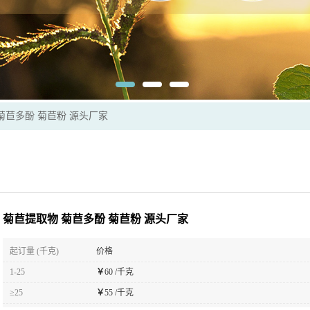
菊苣多酚 菊苣粉 源头厂家
菊苣提取物 菊苣多酚 菊苣粉 源头厂家
起订量 (千克)
价格
1-25
￥
60 /千克
≥25
￥
55 /千克