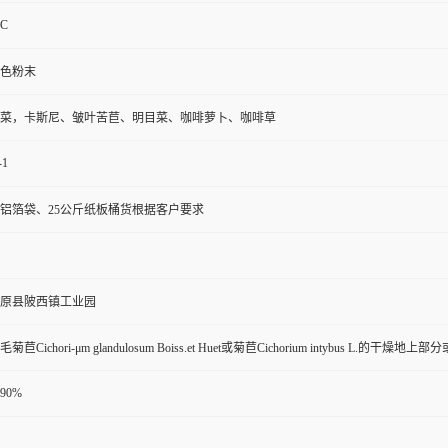
LC
色粉末
菜，卡斯尼、皱叶苦苣、明目菜、咖啡萝卜、咖啡草
-1
铝箔袋、25公斤纸板桶货根据客户要求
原县陂西镇工业园
Cichori-μm glandulosum Boiss.et Huet或菊苣Cichorium intybus L.的干燥地上部
1 90%