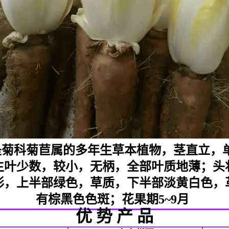
us L.），是菊科菊苣属的多年生草本植物，茎
生叶少数，较小，无柄，全部叶质地薄；头
形，上半部绿色，草质，下半部淡黄白色，
有棕黑色色斑；花果期5~9月
优 势 产 品