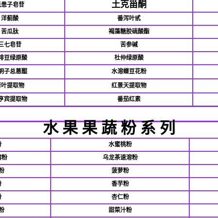
土克甾酮
无患子皂苷
洋蓟酸
番泻叶甙
苦瓜肽
褐藻糖胶硫酸酯
三七皂苷
苦参碱
啡豆绿原酸
杜仲绿原酸
明子总蒽醌
水溶蝶豆花粉
荷叶提取物
红景天提取物
亨宾提取物
番茄红素
水
果
果
蔬
粉
系
列
粉
水蜜桃粉
溶粉
乌龙茶速溶粉
粉
菠萝粉
粉
香芋粉
粉
杏仁粉
粉
甜菜汁粉