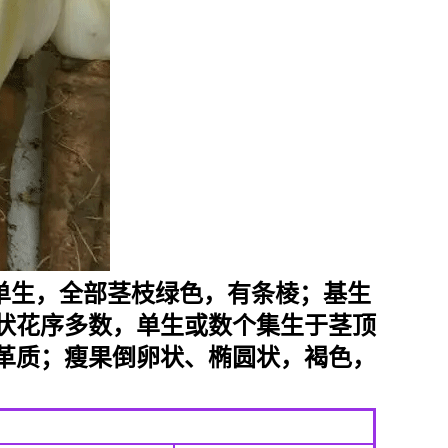
直立，单生，全部茎枝绿色，有条棱；基生
状花序多数，单生或数个集生于茎顶
革质；瘦果倒卵状、椭圆状，褐色，