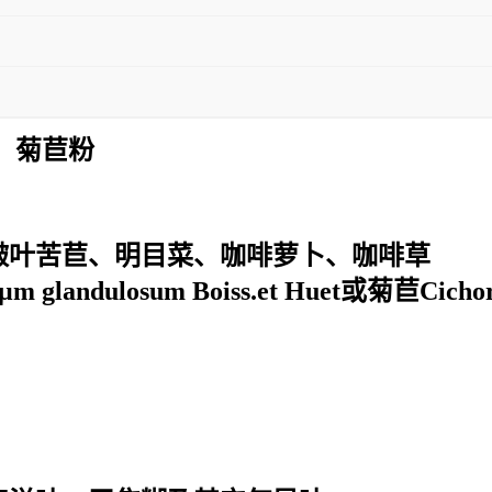
 菊苣粉
皱叶苦苣、明目菜、咖啡萝卜、咖啡草
-μm glandulosum Boiss.et Huet或
菊苣
Cich