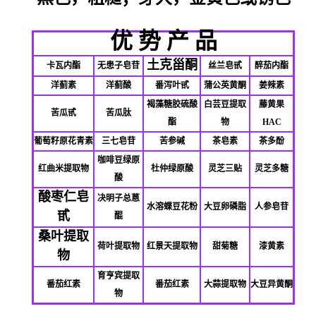
优 势 产 品
土克甾酮
卡瓦内酯
无患子皂苷
丝兰皂甙
醉茄内酯
洋蓟素
洋蓟酸
番泻叶甙
蒲公英黄酮
姜辣素
褐藻糖胶硫酸
白芸豆提取
藤黄果
苦瓜甙
苦瓜肽
酯
物
HAC
葡萄籽原花青素
三七皂苷
苦参碱
茶皂素
茶多酚
咖啡豆绿原
红曲米提取物
杜仲绿原酸
灵芝三贴
灵芝多糖
酸
酸枣仁皂
决明子总蒽
水溶蝶豆花粉
大豆卵磷脂
人参皂苷
甙
醌
桑叶提取
荷叶提取物
红景天提取物
甜菊糖
漆黄素
物
育亨宾提取
番茄红素
番茄红素
大蒜提取物
大豆异黄酮
物