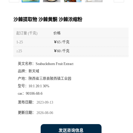
沙棘提取物 沙棘黄酮 沙棘浓缩粉
起订量 (千克)
价格
1-25
￥
65 /千克
≥25
￥
60 /千克
英文名称：
Seabuckthorn Fruit Extract
品牌：
新天域
产地：
陕西省三原县陂西镇工业园
型号：
10:1 20:1 30%
cas：
90106-68-6
发布日期：
2023-09-13
更新日期：
2026-08-06
发送咨询信息