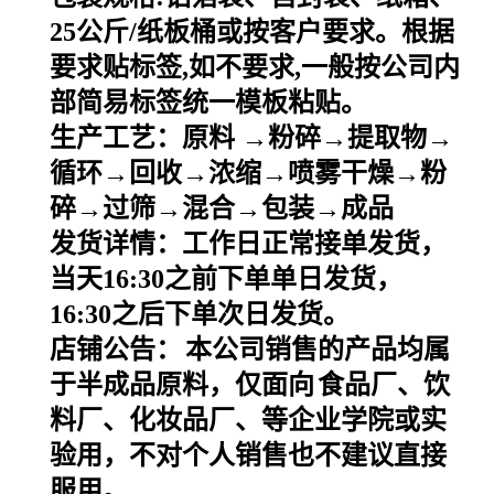
25
公斤
/
纸板桶或按客户要求。根据
要求贴标签
,
如不要求
,
一般按公司内
部简易标签统一模板粘贴。
生产工艺：原料
→粉碎→提取物→
循环→回收→浓缩→喷雾干燥→粉
碎→过筛→混合→包装→成品
发货详情：工作日正常接单发货，
当天
16:30之前下单单日发货，
16:30之后下单次日发货。
店铺公告：
本公司销售的产品均属
于半成品原料，仅面向
食品厂、饮
料厂、化妆品厂、等企业学院或实
验用，不对个人销售也不建议直接
服用。