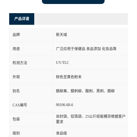
产品详请
品牌
新天域
用途
广泛应用于保健品 食品添加 化妆品等
UV/TLC
检测方法
外观
棕色至黄色粉末
别名
醋柳果、醋刺柳、酸刺、黑刺、醋柳
90106-68-6
CAS编号
自封袋、铝箔袋、25公斤纸板桶货根据客户
包装
要求
级别
食品级