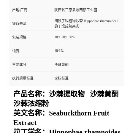
产地/厂商
陕西省三原县陂西镇工业园
胡颓子科植物沙棘 Hippophae rhamnoides L.
提取来源
的干燥成熟果实
10:1 20:1 30%
包装规格
10:1%
纯度
主要成分
沙棘黄酮
执行质量标准
企标标准
产品名称：
沙棘提取物 沙棘黄酮
沙棘浓缩粉
英文名称：
Seabuckthorn Fruit
Extract
拉丁学名：
Hippophae rhamnoides