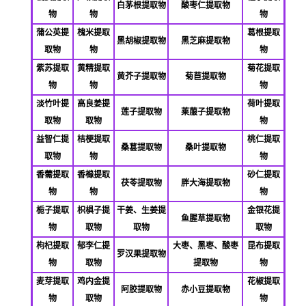
白茅根提取物
酸枣仁提取物
物
物
物
蒲公英提
槐米提取
葛根提取
黑胡椒提取物
黑芝麻提取物
取物
物
物
紫苏提取
黄精提取
菊花提取
黄芥子提取物
菊苣提取物
物
物
物
淡竹叶提
高良姜提
荷叶提取
莲子提取物
莱菔子提取物
取物
取物
物
益智仁提
桔梗提取
桃仁提取
桑葚提取物
桑叶提取物
取物
物
物
香薷提取
香橼提取
砂仁提取
茯苓提取物
胖大海提取物
物
物
物
栀子提取
枳椇子提
干姜、生姜提
金银花提
鱼腥草提取物
物
取物
取物
取物
枸杞提取
郁李仁提
大枣、黑枣、酸枣
昆布提取
罗汉果提取物
物
取物
提取物
物
麦芽提取
鸡内金提
花椒提取
阿胶提取物
赤小豆提取物
物
取物
物