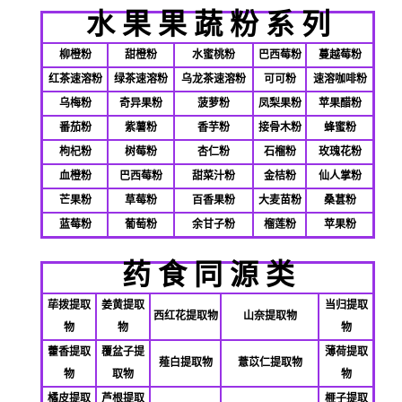
水
果
果
蔬
粉
系
列
柳橙粉
甜橙粉
水蜜桃粉
巴西莓粉
蔓越莓粉
红茶速溶粉
绿茶速溶粉
乌龙茶速溶粉
可可粉
速溶咖啡粉
乌梅粉
奇异果粉
菠萝粉
凤梨果粉
苹果醋粉
番茄粉
紫薯粉
香芋粉
接骨木粉
蜂蜜粉
枸杞粉
树莓粉
杏仁粉
石榴粉
玫瑰花粉
血橙粉
巴西莓粉
甜菜汁粉
金桔粉
仙人掌粉
芒果粉
草莓粉
百香果粉
大麦苗粉
桑葚粉
蓝莓粉
葡萄粉
余甘子粉
榴莲粉
苹果粉
药 食 同 源 类
荜拨提取
姜黄提取
当归提取
西红花提取物
山奈提取物
物
物
物
藿香提取
覆盆子提
薄荷提取
薤白提取物
薏苡仁提取物
物
取物
物
橘皮提取
芦根提取
榧子提取