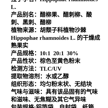
L.
产品别名：
醋柳果、醋刺柳、酸
刺、黑刺、醋柳
植物来源：
胡颓子科植物沙棘
Hippophae
rhamnoides
L
. 的干燥成
熟果实
产品规格：10:1 20:1 30%
产品性状：棕色至黄色粉末
检测方法：TLC/UV
提取物溶剂：水或乙醇
组织形态：均匀粉末状、无结块
气味与滋味：具有该品固有的气味
和滋味、无焦糊及其它气异味
包装规格
:
铝箔袋、自封袋、纸箱、