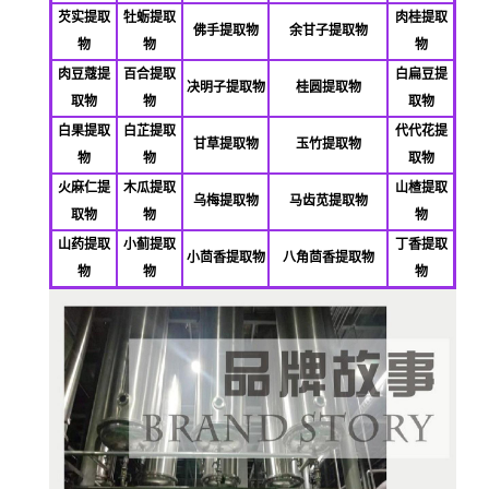
芡实提取
牡蛎提取
肉桂提取
佛
手提取物
余甘子提取物
物
物
物
肉豆蔻提
百合提取
白扁豆提
决明子提取物
桂圆提取物
取物
物
取物
白果提取
白芷提取
代代花提
甘草提取物
玉竹提取物
物
物
取物
火麻仁提
木瓜提取
山楂提取
乌梅提取物
马齿苋提取物
取物
物
物
山药提取
小蓟提取
丁香提取
小茴香提取物
八角茴香提取物
物
物
物