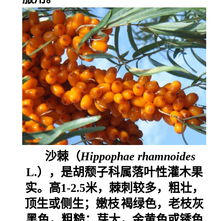
沙棘（
Hippophae rhamnoides
L.），是胡颓子科属落叶性灌木果
实。高1-2.5米，棘刺较多，粗壮，
顶生或侧生；
嫩枝
褐绿色，老枝灰
黑色，粗糙；芽大，金黄色或锈色