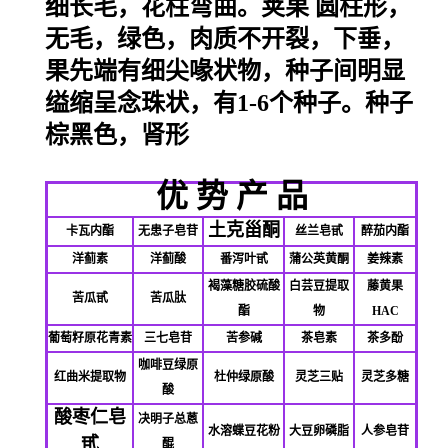
细长毛，花柱弯曲。
荚果
圆柱形，
无毛，绿色，肉质不开裂，下垂，
果先端有细尖喙状物，种子间明显
缢缩呈念珠状，有1-6个种子。种子
棕黑色，肾形
优 势 产 品
土克甾酮
卡瓦内酯
无患子皂苷
丝兰皂甙
醉茄内酯
洋蓟素
洋蓟酸
番泻叶甙
蒲公英黄酮
姜辣素
褐藻糖胶硫酸
白芸豆提取
藤黄果
苦瓜甙
苦瓜肽
酯
物
HAC
葡萄籽原花青素
三七皂苷
苦参碱
茶皂素
茶多酚
咖啡豆绿原
红曲米提取物
杜仲绿原酸
灵芝三贴
灵芝多糖
酸
酸枣仁皂
决明子总蒽
水溶蝶豆花粉
大豆卵磷脂
人参皂苷
甙
醌