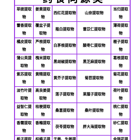
荜拨提取
姜黄提取
当归提取
西红花提取物
山奈提取物
物
物
物
藿香提取
覆盆子提
薄荷提取
薤白提取物
薏苡仁提取物
物
取物
物
橘皮提取
芦根提取
榧子提取
白茅根提取物
酸枣仁提取物
物
物
物
蒲公英提
槐米提取
葛根提取
黑胡椒提取物
黑芝麻提取物
取物
物
物
紫苏提取
黄精提取
菊花提取
黄芥子提取物
菊苣提取物
物
物
物
淡竹叶提
高良姜提
荷叶提取
莲子提取物
莱菔子提取物
取物
取物
物
益智仁提
桔梗提取
桃仁提取
桑葚提取物
桑叶提取物
取物
物
物
香薷提取
香橼提取
砂仁提取
茯苓提取物
胖大海提取物
物
物
物
栀子提取
枳椇子提
干姜、生姜提
金银花提