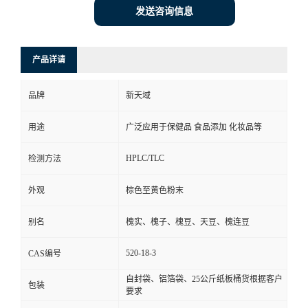
发送咨询信息
产品详请
品牌
新天域
用途
广泛应用于保健品 食品添加 化妆品等
HPLC/TLC
检测方法
外观
棕色至黄色粉末
别名
槐实、槐子、槐豆、天豆、槐连豆
520-18-3
CAS编号
自封袋、铝箔袋、25公斤纸板桶货根据客户
包装
要求