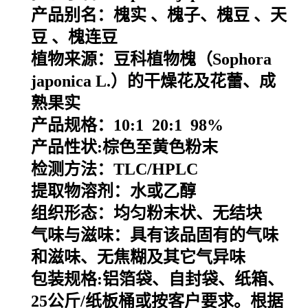
产品别名：
槐实
、槐子、
槐豆
、
天
豆
、槐连豆
植物来源：
豆科植物槐（Sophora
japonica L.）的干燥花及花蕾、成
熟果实
产品规格：
10:1 20:1 98%
产品性状:棕色至黄色粉末
检测方法：TLC/HPLC
提取物溶剂：水或乙醇
组织形态：均匀粉末状、无结块
气味与滋味：具有该品固有的气味
和滋味、无焦糊及其它气异味
包装规格
:
铝箔袋、自封袋、纸箱、
25
公斤
/
纸板桶或按客户要求。根据