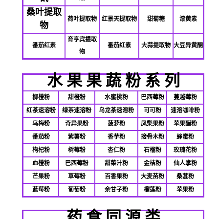
桑叶提取
荷叶提取物
红景天提取物
甜菊糖
漆黄素
物
育亨宾提取
番茄红素
番茄红素
大蒜提取物
大豆异黄酮
物
水
果
果
蔬
粉
系
列
柳橙粉
甜橙粉
水蜜桃粉
巴西莓粉
蔓越莓粉
红茶速溶粉
绿茶速溶粉
乌龙茶速溶粉
可可粉
速溶咖啡粉
乌梅粉
奇异果粉
菠萝粉
凤梨果粉
苹果醋粉
番茄粉
紫薯粉
香芋粉
接骨木粉
蜂蜜粉
枸杞粉
树莓粉
杏仁粉
石榴粉
玫瑰花粉
血橙粉
巴西莓粉
甜菜汁粉
金桔粉
仙人掌粉
芒果粉
草莓粉
百香果粉
大麦苗粉
桑葚粉
蓝莓粉
葡萄粉
余甘子粉
榴莲粉
苹果粉
药 食 同 源 类