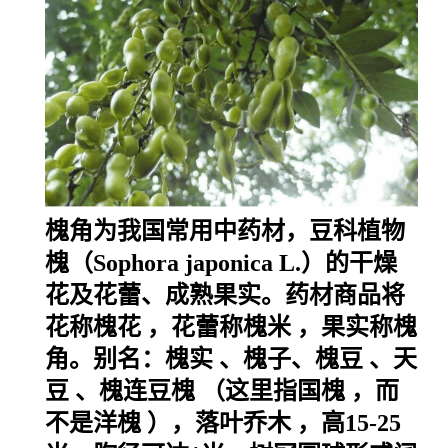
槐角为我国常用中药材，
豆科植物
槐（Sophora japonica L.）的干燥
花及花蕾、成熟果实。药材商品将
花称
槐花
，花蕾称
槐米
，果实称槐
角。别名：
槐实
、槐子、
槐豆
、
天
豆
、槐连豆
槐
（这里指
国槐
，而
不是
洋槐
），
落叶乔木
，高15-25