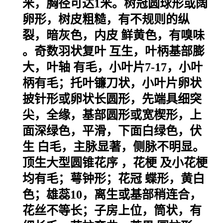
米，胸径可达1米。树冠圆球形或阔
卵形，树皮粗糙，有不规则的纵
裂，暗灰色，
内皮
鲜黄色，有
嗅味
。奇数
羽状复叶
互生，叶柄基部膨
大，
叶轴
有毛，小叶片7-17，小叶
柄有毛；托叶镰刀状，小叶片卵状
披针形或卵状长圆形，先端具细突
尖，全缘，基部圆形或宽楔形，上
面深绿色，平滑，下面白绿色，
伏
生
白毛，主脉显著，侧脉不明显。
顶生大型
圆锥花序
，
花梗
及小花梗
均有毛；萼钟形；
花冠
蝶形，黄白
色；雄蕊10，离生或基部稍连合，
花丝不等长；子房上位，筒状，有