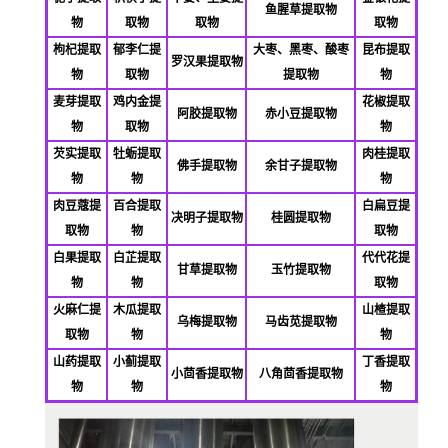
鱼腥草提取物
物
取物
取物
取物
枸杞提取
郁李仁提
大枣、黑枣、酸枣
昆布提取
罗汉果提取物
物
取物
提取物
物
麦芽提取
鸡内金提
花椒提取
阿胶提取物
赤小豆提取物
物
取物
物
芡实提取
牡蛎提取
肉桂提取
佛
手提取物
余甘子提取物
物
物
物
肉豆蔻提
百合提取
白扁豆提
决明子提取物
桂圆提取物
取物
物
取物
白果提取
白芷提取
代代花提
甘草提取物
玉竹提取物
物
物
取物
火麻仁提
木瓜提取
山楂提取
乌梅提取物
马齿苋提取物
取物
物
物
山药提取
小蓟提取
丁香提取
小茴香提取物
八角茴香提取物
物
物
物