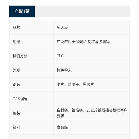
产品详请
品牌
新天域
用途
广泛应用于保健品 制粒灌胶囊等
TLC
检测方法
外观
棕色粉末
别名
附片、盐附子、黑顺片
CAS编号
自封袋、铝箔袋、25公斤纸板桶货根据客户
包装
要求
级别
食品级