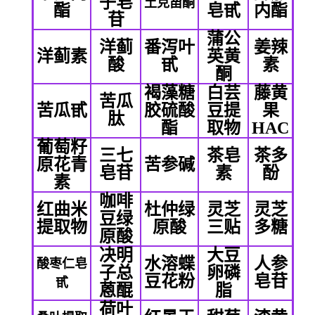
子皂
土克甾酮
酯
皂甙
内酯
苷
蒲公
洋蓟
番泻叶
姜辣
洋蓟素
英黄
酸
甙
素
酮
褐藻糖
白芸
藤黄
苦瓜
苦瓜甙
胶硫酸
豆提
果
肽
酯
取物
HAC
葡萄籽
三七
茶皂
茶多
原花青
苦参碱
皂苷
素
酚
素
咖啡
红曲米
杜仲绿
灵芝
灵芝
豆绿
提取物
原酸
三贴
多糖
原酸
决明
大豆
水溶蝶
人参
酸枣仁皂
子总
卵磷
豆花粉
皂苷
甙
蒽醌
脂
荷叶