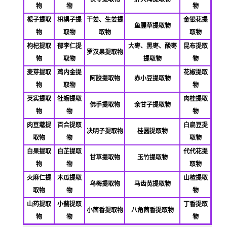
物
物
物
栀子提取
枳椇子提
干姜、生姜提
金银花提
鱼腥草提取物
物
取物
取物
取物
枸杞提取
郁李仁提
大枣、黑枣、酸枣
昆布提取
罗汉果提取物
物
取物
提取物
物
麦芽提取
鸡内金提
花椒提取
阿胶提取物
赤小豆提取物
物
取物
物
芡实提取
牡蛎提取
肉桂提取
佛
手提取物
余甘子提取物
物
物
物
肉豆蔻提
百合提取
白扁豆提
决明子提取物
桂圆提取物
取物
物
取物
白果提取
白芷提取
代代花提
甘草提取物
玉竹提取物
物
物
取物
火麻仁提
木瓜提取
山楂提取
乌梅提取物
马齿苋提取物
取物
物
物
山药提取
小蓟提取
丁香提取
小茴香提取物
八角茴香提取物
物
物
物