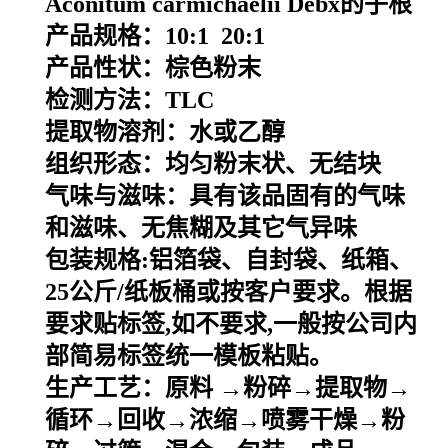
Aconitum carmichaelii Debx的子根
产品规格：10:1 20:1
产品性状：棕色粉末
检测方法：TLC
提取物溶剂：水或乙醇
组织形态：均匀粉末状、无结块
气味与滋味：具有该品固有的气味
和滋味、无焦糊及其它气异味
包装规格
:
铝箔袋、自封袋、纸箱、
25
公斤
/
纸板桶或按客户要求。根据
要求贴标签
,
如不要求
,
一般按公司内
部简易标签统一模板粘贴。
生产工艺：原料
→粉碎→提取物→
循环→回收→浓缩→喷雾干燥→粉