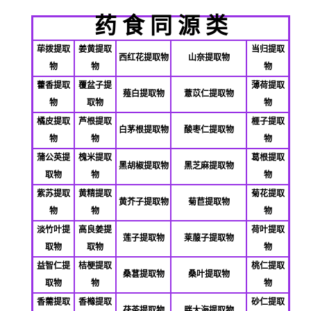
药 食 同 源 类
荜拨提取
姜黄提取
当归提取
西红花提取物
山奈提取物
物
物
物
藿香提取
覆盆子提
薄荷提取
薤白提取物
薏苡仁提取物
物
取物
物
橘皮提取
芦根提取
榧子提取
白茅根提取物
酸枣仁提取物
物
物
物
蒲公英提
槐米提取
葛根提取
黑胡椒提取物
黑芝麻提取物
取物
物
物
紫苏提取
黄精提取
菊花提取
黄芥子提取物
菊苣提取物
物
物
物
淡竹叶提
高良姜提
荷叶提取
莲子提取物
莱菔子提取物
取物
取物
物
益智仁提
桔梗提取
桃仁提取
桑葚提取物
桑叶提取物
取物
物
物
香薷提取
香橼提取
砂仁提取
茯苓提取物
胖大海提取物