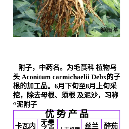
附子，中药名。为
毛茛科
植物
乌
头
Aconitum carmichaelii
Debx
的子
根的加工品。6月下旬至8月上旬采
挖，除去母根、
须根
及泥沙，习称
“泥附子
优 势 产 品
无患
卡瓦内
丝兰
醉茄