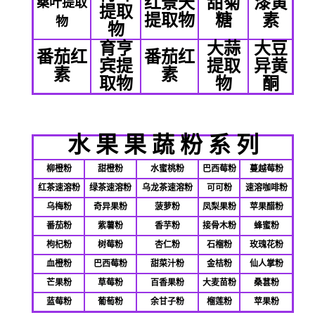
红景天
甜菊
漆黄
桑叶提取
提取
提取物
糖
素
物
物
育亨
大蒜
大豆
番茄红
番茄红
宾提
提取
异黄
素
素
取物
物
酮
水
果
果
蔬
粉
系
列
柳橙粉
甜橙粉
水蜜桃粉
巴西莓粉
蔓越莓粉
红茶速溶粉
绿茶速溶粉
乌龙茶速溶粉
可可粉
速溶咖啡粉
乌梅粉
奇异果粉
菠萝粉
凤梨果粉
苹果醋粉
番茄粉
紫薯粉
香芋粉
接骨木粉
蜂蜜粉
枸杞粉
树莓粉
杏仁粉
石榴粉
玫瑰花粉
血橙粉
巴西莓粉
甜菜汁粉
金桔粉
仙人掌粉
芒果粉
草莓粉
百香果粉
大麦苗粉
桑葚粉
蓝莓粉
葡萄粉
余甘子粉
榴莲粉
苹果粉