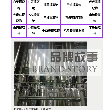
白果提取
白芷提取
代代花提
甘草提取物
玉竹提取物
物
物
取物
火麻仁提
木瓜提取
山楂提取
乌梅提取物
马齿苋提取物
取物
物
物
山药提取
小蓟提取
丁香提取
小茴香提取物
八角茴香提取物
物
物
物