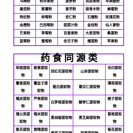
乌梅粉
奇异果粉
菠萝粉
凤梨果粉
苹果醋粉
番茄粉
紫薯粉
香芋粉
接骨木粉
蜂蜜粉
枸杞粉
树莓粉
杏仁粉
石榴粉
玫瑰花粉
血橙粉
巴西莓粉
甜菜汁粉
金桔粉
仙人掌粉
芒果粉
草莓粉
百香果粉
大麦苗粉
桑葚粉
蓝莓粉
葡萄粉
余甘子粉
榴莲粉
苹果粉
药 食 同 源 类
荜拨提取
姜黄提取
当归提取
西红花提取物
山奈提取物
物
物
物
藿香提取
覆盆子提
薄荷提取
薤白提取物
薏苡仁提取物
物
取物
物
橘皮提取
芦根提取
榧子提取
白茅根提取物
酸枣仁提取物
物
物
物
蒲公英提
槐米提取
葛根提取
黑胡椒提取物
黑芝麻提取物
取物
物
物
紫苏提取
黄精提取
菊花提取