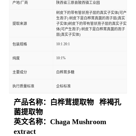
产地/厂商
陕西省三原县陂西镇工业园
树皮下的带有管状孢子层的真实子实体(可产
生孢子) 树皮下是白桦茸真菌的孢子层(真实
提取来源
子实体)树皮下的带有管状孢子层的真实子实
体(可产生孢子) 树皮下是白桦茸真菌的孢子
层(真实子实体)
10:1 20:1
包装规格
10:1%
纯度
主要成分
白桦茸多糖
执行质量标准
企标标准
产品名称：白桦茸提取物 桦褐孔
菌提取物
英文名称：
Chaga Mushroom
extract