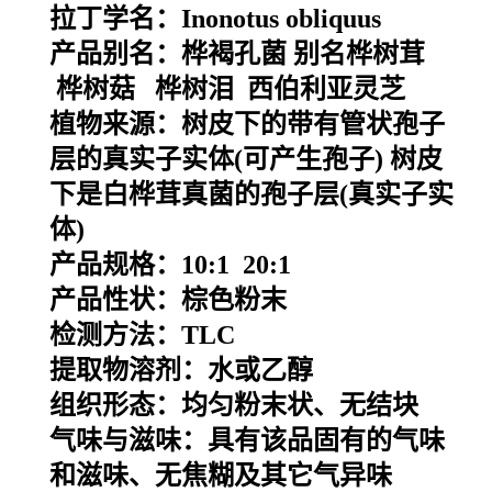
拉丁学名：
Inonotus obliquus
产品别名：
桦褐孔菌
别名桦树茸
桦树菇 桦树泪 西伯利亚灵芝
植物来源：
树皮下的带有管状孢子
层的真实子实体(可产生孢子) 树皮
下是白桦茸真菌的孢子层(真实子实
体)
产品规格：10:1 20:1
产品性状：棕色粉末
检测方法：
TLC
提取物溶剂：水或乙醇
组织形态：均匀粉末状、无结块
气味与滋味：具有该品固有的气味
和滋味、无焦糊及其它气异味