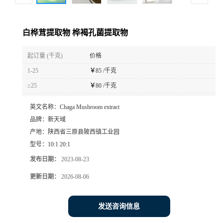
白桦茸提取物 桦褐孔菌提取物
起订量 (千克)
价格
1-25
￥
85 /千克
≥25
￥
80 /千克
英文名称：
Chaga Mushroom extract
品牌：
新天域
产地：
陕西省三原县陂西镇工业园
型号：
10:1 20:1
发布日期：
2023-08-23
更新日期：
2026-08-06
发送咨询信息