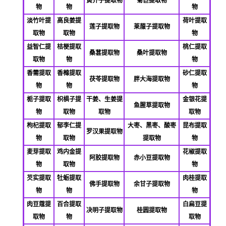
黄芥子提取物
菊苣提取物
物
物
物
淡竹叶提
高良姜提
荷叶提取
莲子提取物
莱菔子提取物
取物
取物
物
益智仁提
桔梗提取
桃仁提取
桑葚提取物
桑叶提取物
取物
物
物
香薷提取
香橼提取
砂仁提取
茯苓提取物
胖大海提取物
物
物
物
栀子提取
枳椇子提
干姜、生姜提
金银花提
鱼腥草提取物
物
取物
取物
取物
枸杞提取
郁李仁提
大枣、黑枣、酸枣
昆布提取
罗汉果提取物
物
取物
提取物
物
麦芽提取
鸡内金提
花椒提取
阿胶提取物
赤小豆提取物
物
取物
物
芡实提取
牡蛎提取
肉桂提取
佛
手提取物
余甘子提取物
物
物
物
肉豆蔻提
百合提取
白扁豆提
决明子提取物
桂圆提取物
取物
物
取物