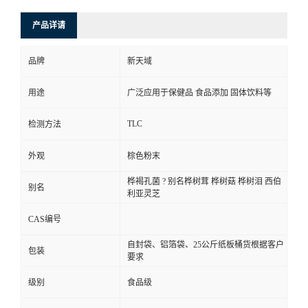
产品详请
品牌
新天域
用途
广泛应用于保健品 食品添加 固体饮料等
TLC
检测方法
外观
棕色粉末
桦褐孔菌 ? 别名桦树茸 桦树菇 桦树泪 西伯
别名
利亚灵芝
CAS编号
自封袋、铝箔袋、25公斤纸板桶货根据客户
包装
要求
级别
食品级