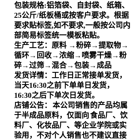
包装规格
:
铝箔袋、自封袋、纸箱、
25
公斤
/
纸板桶或按客户要求。根据
要求贴标签
,
如不要求
,
一般按公司内
部简易标签统一模板粘贴。
生产工艺：原料
→粉碎→提取物→
循环→回收→浓缩→喷雾干燥→粉
碎→过筛→混合→包装→成品
发货详情：工作日正常接单发货，
当天
16:30之前下单单日发货，
16:30之后下单次日发货。
店铺公告：
本公司销售的产品均属
于半成品原料，仅面向
食品厂、饮
料厂、化妆品厂、等企业学院或实
验用，不对个人销售也不建议直接