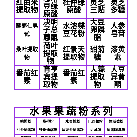
红曲米
杜仲绿
灵芝
灵芝
豆绿
提取物
原酸
三贴
多糖
原酸
决明
大豆
水溶蝶
人参
酸枣仁皂
子总
卵磷
豆花粉
皂苷
甙
蒽醌
脂
荷叶
红景天
甜菊
漆黄
桑叶提取
提取
提取物
糖
素
物
物
育亨
大蒜
大豆
番茄红
番茄红
宾提
提取
异黄
素
素
取物
物
酮
水
果
果
蔬
粉
系
列
柳橙粉
甜橙粉
水蜜桃粉
巴西莓粉
蔓越莓粉
红茶速溶粉
绿茶速溶粉
乌龙茶速溶粉
可可粉
速溶咖啡粉