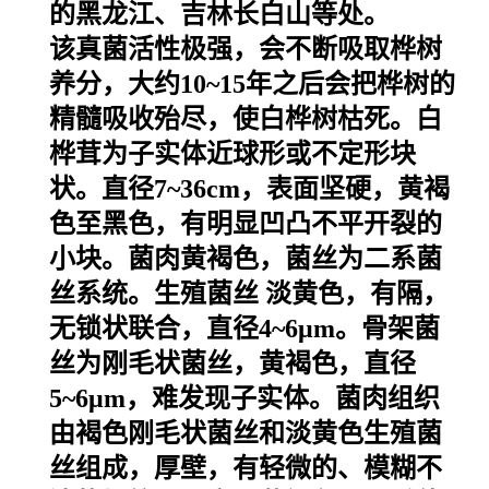
的黑龙江、吉林长白山等处。
该真菌活性极强，会不断吸取桦树
养分，大约10~15年之后会把桦树的
精髓吸收殆尽，使白桦树枯死。
白
桦茸为子实体近球形或不定形块
状。直径7~36cm，表面坚硬，黄褐
色至黑色，有明显凹凸不平开裂的
小块。菌肉黄褐色，菌丝为二系菌
丝系统。
生殖菌丝
淡黄色，有隔，
无锁状联合，直径4~6μm。骨架菌
丝为刚毛状菌丝，黄褐色，直径
5~6μm，难发现子实体。菌肉组织
由褐色刚毛状菌丝和淡黄色生殖菌
丝组成，厚壁，有轻微的、模糊不