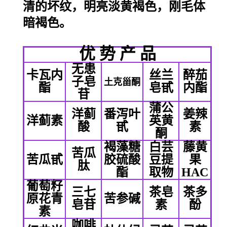
清的坏纹，明亮淡黄褐色，刚毛体
暗褐色。
优 势 产 品
无患
卡瓦内
丝兰
醉茄
子皂
土克甾酮
酯
皂甙
内酯
苷
蒲公
洋蓟
番泻叶
姜辣
洋蓟素
英黄
酸
甙
素
酮
褐藻糖
白芸
藤黄
苦瓜
苦瓜甙
胶硫酸
豆提
果
肽
酯
取物
HAC
葡萄籽
三七
茶皂
茶多
原花青
苦参碱
皂苷
素
酚
素
咖啡