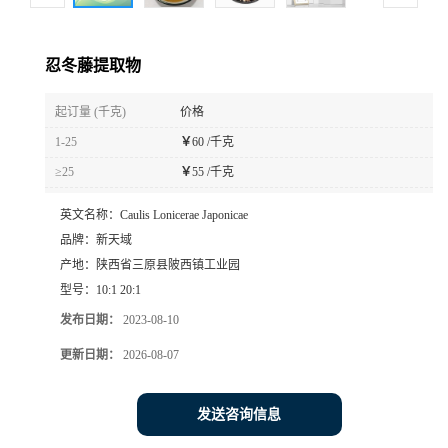
忍冬藤提取物
起订量 (千克)
价格
1-25
￥
60 /千克
≥25
￥
55 /千克
英文名称：
Caulis Lonicerae Japonicae
品牌：
新天域
产地：
陕西省三原县陂西镇工业园
型号：
10:1 20:1
发布日期：
2023-08-10
更新日期：
2026-08-07
发送咨询信息