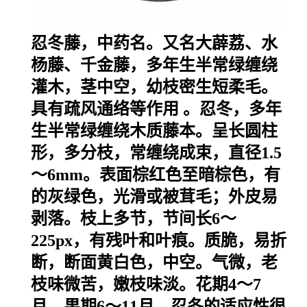
忍冬藤，中药名。又名大薜荔、水
杨藤、千金藤，多年生半常绿缠绕
灌木，茎中空，幼枝密生短柔毛。
具有疏风通络等作用 。
忍冬，多年
生半常绿缠绕木质藤本。呈长圆柱
形，多分枝，常缠绕成束，直径1.5
～6mm。表面棕红色至暗棕色，有
的灰绿色，光滑或被茸毛；外皮易
剥落。枝上多节，节间长6～
225px，有残叶和叶痕。质脆，易折
断，断面黄白色，中空。气微，老
枝味微苦，嫩枝味淡。花期4～7
月，果期6～11月。忍冬的适应性很