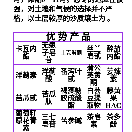
强，对土壤和气候的选择并不严
格，以土层较厚的沙质壤土为 。
优 势 产 品
无患
卡瓦内
丝兰
醉茄
子皂
土克甾酮
酯
皂甙
内酯
苷
蒲公
洋蓟
番泻叶
姜辣
洋蓟素
英黄
酸
甙
素
酮
褐藻糖
白芸
藤黄
苦瓜
苦瓜甙
胶硫酸
豆提
果
肽
酯
取物
HAC
葡萄籽
三七
茶皂
茶多
原花青
苦参碱
皂苷
素
酚
素