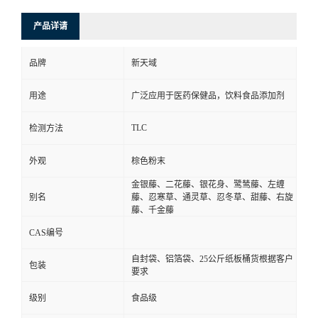
产品详请
品牌
新天域
用途
广泛应用于医药保健品，饮料食品添加剂
TLC
检测方法
外观
棕色粉末
金银藤、二花藤、银花身、鹭鸶藤、左缠
别名
藤、忍寒草、通灵草、忍冬草、甜藤、右旋
藤、千金藤
CAS编号
自封袋、铝箔袋、25公斤纸板桶货根据客户
包装
要求
级别
食品级