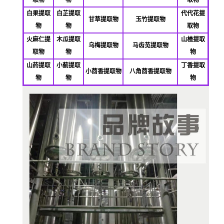
白果提取
白芷提取
代代花提
甘草提取物
玉竹提取物
物
物
取物
火麻仁提
木瓜提取
山楂提取
乌梅提取物
马齿苋提取物
取物
物
物
山药提取
小蓟提取
丁香提取
小茴香提取物
八角茴香提取物
物
物
物