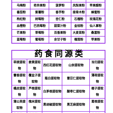
乌梅粉
奇异果粉
菠萝粉
凤梨果粉
苹果醋粉
番茄粉
紫薯粉
香芋粉
接骨木粉
蜂蜜粉
枸杞粉
树莓粉
杏仁粉
石榴粉
玫瑰花粉
血橙粉
巴西莓粉
甜菜汁粉
金桔粉
仙人掌粉
芒果粉
草莓粉
百香果粉
大麦苗粉
桑葚粉
蓝莓粉
葡萄粉
余甘子粉
榴莲粉
苹果粉
药 食 同 源 类
荜拨提取
姜黄提取
当归提取
西红花提取物
山奈提取物
物
物
物
藿香提取
覆盆子提
薄荷提取
薤白提取物
薏苡仁提取物
物
取物
物
橘皮提取
芦根提取
榧子提取
白茅根提取物
酸枣仁提取物
物
物
物
蒲公英提
槐米提取
葛根提取
黑胡椒提取物
黑芝麻提取物
取物
物
物