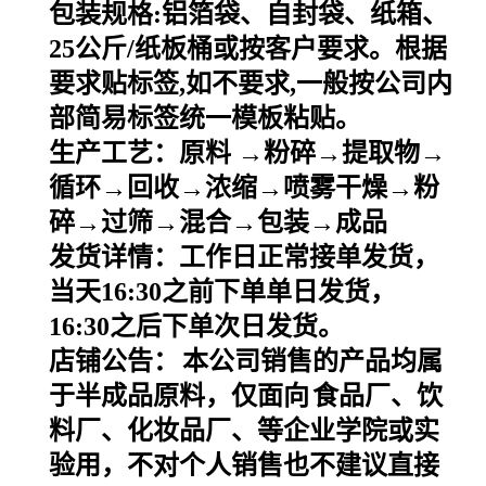
包装规格
:
铝箔袋、自封袋、纸箱、
25
公斤
/
纸板桶或按客户要求。根据
要求贴标签
,
如不要求
,
一般按公司内
部简易标签统一模板粘贴。
生产工艺：原料
→粉碎→提取物→
循环→回收→浓缩→喷雾干燥→粉
碎→过筛→混合→包装→成品
发货详情：工作日正常接单发货，
当天
16:30之前下单单日发货，
16:30之后下单次日发货。
店铺公告：
本公司销售的产品均属
于半成品原料，仅面向
食品厂、饮
料厂、化妆品厂、等企业学院或实
验用，不对个人销售也不建议直接