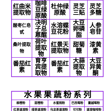
咖啡
红曲米
杜仲绿
灵芝
灵芝
豆绿
提取物
原酸
三贴
多糖
原酸
决明
大豆
水溶蝶
人参
酸枣仁皂
子总
卵磷
豆花粉
皂苷
甙
蒽醌
脂
荷叶
红景天
甜菊
漆黄
桑叶提取
提取
提取物
糖
素
物
物
育亨
大蒜
大豆
番茄红
番茄红
宾提
提取
异黄
素
素
取物
物
酮
水
果
果
蔬
粉
系
列
柳橙粉
甜橙粉
水蜜桃粉
巴西莓粉
蔓越莓粉
红茶速溶粉
绿茶速溶粉
乌龙茶速溶粉
可可粉
速溶咖啡粉