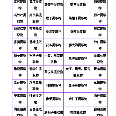
紫苏提取
黄精提取
菊花提取
黄芥子提取物
菊苣提取物
物
物
物
淡竹叶提
高良姜提
荷叶提取
莲子提取物
莱菔子提取物
取物
取物
物
益智仁提
桔梗提取
桃仁提取
桑葚提取物
桑叶提取物
取物
物
物
香薷提取
香橼提取
砂仁提取
茯苓提取物
胖大海提取物
物
物
物
栀子提取
枳椇子提
干姜、生姜提
金银花提
鱼腥草提取物
物
取物
取物
取物
枸杞提取
郁李仁提
大枣、黑枣、酸枣
昆布提取
罗汉果提取物
物
取物
提取物
物
麦芽提取
鸡内金提
花椒提取
阿胶提取物
赤小豆提取物
物
取物
物
芡实提取
牡蛎提取
肉桂提取
佛
手提取物
余甘子提取物
物
物
物
肉豆蔻提
百合提取
白扁豆提
决明子提取物
桂圆提取物
取物
物
取物