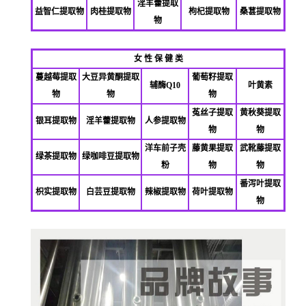
淫羊藿提取
益智仁提取物
肉桂提取物
枸杞提取物
桑葚提取物
物
女 性 保 健 类
蔓越莓提取
大豆异黄酮提取
葡萄籽提取
辅酶Q10
叶黄素
物
物
物
菟丝子提取
黄秋葵提取
银耳提取物
淫羊藿提取物
人参提取物
物
物
洋车前子壳
藤黄果提取
武靴藤提取
绿茶提取物
绿咖啡豆提取物
粉
物
物
番泻叶提取
枳实提取物
白芸豆提取物
辣椒提取物
荷叶提取物
物