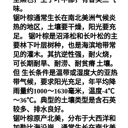
味。
锯叶棕通常生长在南北美洲气候炎
热的地区，土壤要干燥，阳光要充
足。
锯叶棕是沼泽松和长叶松的主
要林下叶层树种，也是海滨地带常
见的灌木。其抗逆性强，耐火烧，
可长期耐旱、耐涝、耐
贫瘠
土壤。
但 生长条件是温带或湿度大的亚热
带气候，要求阳光充足，年平均降
雨量约1000～1630毫米，温度-4℃
～36℃。典型的土壤类型是含石英
较多、排水良好。
锯叶棕原产北美，分布于大西洋和
加勒比海沿岸，
通常生长在南北美