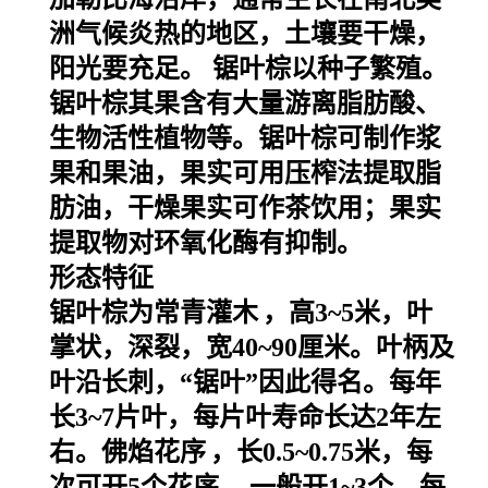
洲气候炎热的地区，土壤要干燥，
阳光要充足。
锯叶棕以种子繁殖。
锯叶棕其果含有大量游离脂肪酸、
生物活性植物等。锯叶棕可制作浆
果和果油，果实可用压榨法提取脂
肪油，干燥果实可作茶饮用；果实
提取物对环氧化酶有抑制。
形态特征
锯叶棕为常青
灌木
，高3~5米，叶
掌状，深裂，宽40~90厘米。叶柄及
叶沿长刺，“锯叶”因此得名。每年
长3~7片叶，每片叶寿命长达2年左
右。
佛焰花序
，长0.5~0.75米，每
次可开5个
花序
，一般开1~3个。每