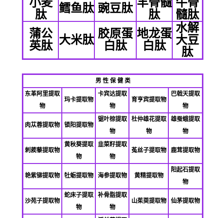
小麦
羊骨髓
牛骨
鳕鱼肽
豌豆肽
肽
肽
髓肽
水解
蒲公
胶原蛋
地龙蛋
大米肽
大豆
英肽
白肽
白肽
肽
男 性 保 健 类
东革阿里提取
卡宾达提取
巴戟天提取
玛卡提取物
育亨宾提取物
物
物
物
锯叶棕提取
杜仲雄花提取
雄蚕蛾提取
肉苁蓉提取物
锁阳提取物
物
物
物
黄秋葵提取
韭菜籽提取
刺
蒺
藜提取物
菟丝子提取物
鹿茸提取物
物
物
阳起石提取
艳紫铆提取物
牡蛎提取物
海参提取物
黄精提取物
物
蛇床子提取
补骨脂提取
沙苑子提取物
山茱萸提取物
仙茅提取物
物
物