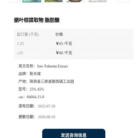
据叶棕提取物 脂肪酸
起订量 (千克)
价格
1-25
￥
65 /千克
≥25
￥
60 /千克
英文名称：
Saw Palmetta Extract
品牌：
新天域
产地：
陕西省三原县陂西镇工业园
型号：
25% 45%
cas：
84604-15-9
发布日期：
2023-07-29
更新日期：
2026-08-10
发送咨询信息