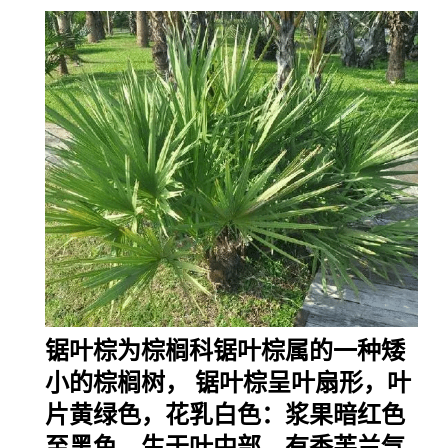
锯叶棕为棕榈科锯叶棕属的一种矮
小的棕榈树，
锯叶棕呈叶扇形，叶
片黄绿色，花乳白色：浆果暗红色
至黑色，生于叶中部，有香芙兰气