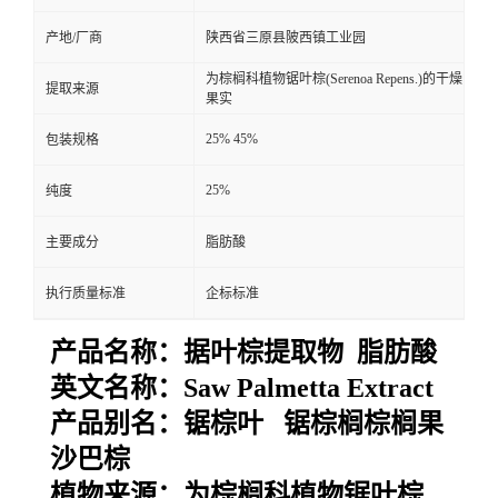
产地/厂商
陕西省三原县陂西镇工业园
为棕榈科植物锯叶棕(Serenoa Repens.)的干燥
提取来源
果实
25% 45%
包装规格
25%
纯度
主要成分
脂肪酸
执行质量标准
企标标准
产品名称：
据叶棕提取物 脂肪酸
英文名称：
Saw Palmetta Extract
产品别名：
锯棕叶 锯棕榈棕榈果
沙巴棕
植物来源：
为棕榈科植物锯叶棕