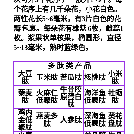
个花序上有几千朵花，小花白色。
两性花长5~6毫米，有3片白色的
花
瓣
包裹。每朵花有
雄蕊
6枚，雌蕊1
枚。浆果状单核果，椭圆形，直径
5~13毫米，熟时蓝绿色。
多 肽 类 产 品
大豆
小米
玉米肽
苦瓜肽
核桃肽
肽
肽
牛骨胶
藜麦
火麻仁
海洋鱼
牡蛎
原蛋白
肽
低聚肽
低聚肽
肽
肽
鸡内
燕麦多
深海鱼
葵花
金低
人参肽
肽
低聚肽
盘肽
聚肽