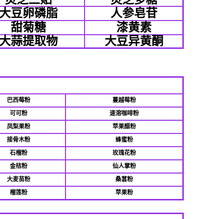
大豆卵磷脂
人参皂苷
甜菊糖
漆黄素
大蒜提取物
大豆异黄酮
巴西莓粉
蔓越莓粉
可可粉
速溶咖啡粉
凤梨果粉
苹果醋粉
接骨木粉
蜂蜜粉
石榴粉
玫瑰花粉
金桔粉
仙人掌粉
大麦苗粉
桑葚粉
榴莲粉
苹果粉