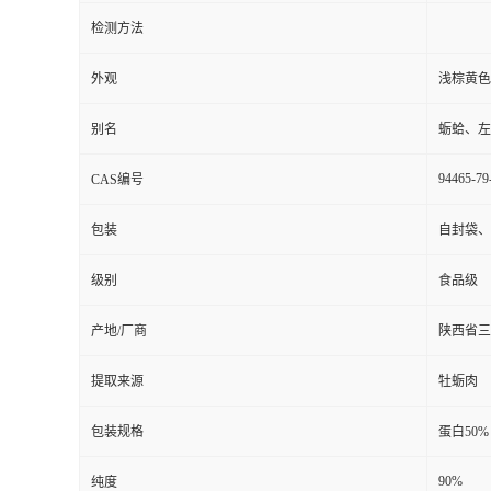
检测方法
外观
浅棕黄色
别名
蛎蛤、左
94465-79
CAS编号
包装
自封袋、
级别
食品级
产地/厂商
陕西省三
提取来源
牡蛎肉
包装规格
蛋白50%
90%
纯度