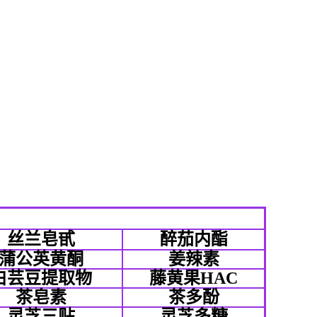
丝兰皂甙
醉茄内酯
蒲公英黄酮
姜辣素
白芸豆提取物
藤黄果HAC
茶皂素
茶多酚
灵芝三贴
灵芝多糖