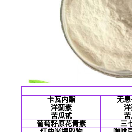
卡瓦内酯
无患
洋蓟素
洋
苦瓜甙
苦
葡萄籽原花青素
三
红曲米提取物
咖啡