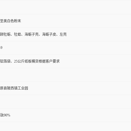
至类白色粉末
顾牡蛎、牡蛤、海蛎子壳、海蛎子皮、左壳
-9
铝箔袋、25公斤纸板桶货根据客户要求
原县陂西镇工业园
 肽90%