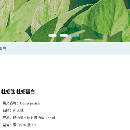
蛋白
牡蛎肽 牡蛎蛋白
英文名称：
Oyster peptide
品牌：
新天域
产地：
陕西省三原县陂西镇工业园
型号：
蛋白50% 肽90%