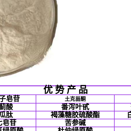
优 势 产 品
子皂苷
土克甾酮
蓟酸
番泻叶甙
瓜肽
褐藻糖胶硫酸酯
七皂苷
苦参碱
豆绿原酸
杜仲绿原酸