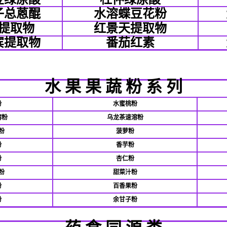
子总蒽醌
水溶蝶豆花粉
提取物
红景天提取物
宾提取物
番茄红素
水
果
果
蔬
粉
系
列
粉
水蜜桃粉
溶粉
乌龙茶速溶粉
粉
菠萝粉
粉
香芋粉
粉
杏仁粉
粉
甜菜汁粉
粉
百香果粉
粉
余甘子粉