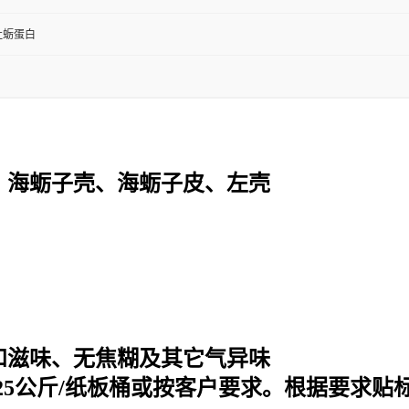
牡蛎蛋白
、海蛎子壳、海蛎子皮、左壳
和滋味、无焦糊及其它气异味
25
公斤
/
纸板桶或按客户要求。根据要求贴