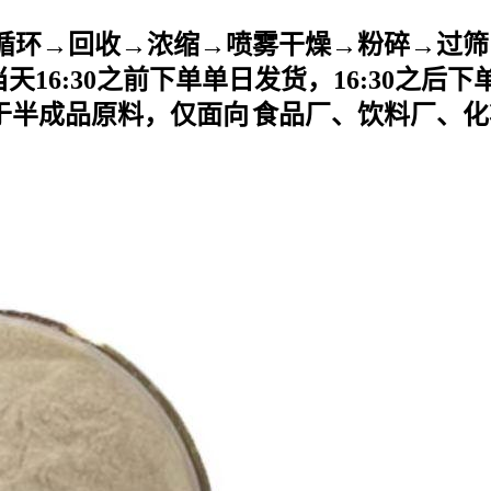
循环→回收→浓缩→喷雾干燥→粉碎→过筛
当天
16:30之前下单单日发货，16:30之后
于半成品原料，仅面向
食品厂、饮料厂、化