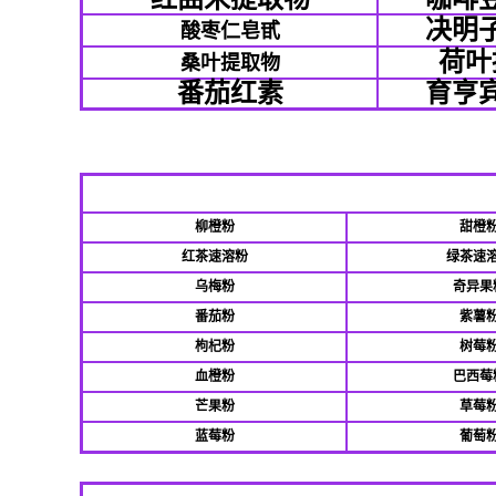
决明
酸枣仁皂甙
荷叶
桑叶提取物
番茄红素
育亨
柳橙粉
甜橙
红茶速溶粉
绿茶速
乌梅粉
奇异果
番茄粉
紫薯
枸杞粉
树莓
血橙粉
巴西莓
芒果粉
草莓
蓝莓粉
葡萄