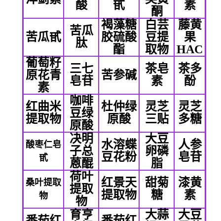
酸
甙
素
酮
褐藻糖
白芸
藤黄
苦瓜
苦瓜甙
胶硫酸
豆提
果
肽
酯
取物
HAC
葡萄籽
三七
茶皂
茶多
原花青
苦参碱
皂苷
素
酚
素
咖啡
红曲米
杜仲绿
灵芝
灵芝
豆绿
提取物
原酸
三贴
多糖
原酸
决明
大豆
水溶蝶
人参
酸枣仁皂
子总
卵磷
豆花粉
皂苷
甙
蒽醌
脂
荷叶
红景天
甜菊
漆黄
桑叶提取
提取
提取物
糖
素
物
物
育亨
大蒜
大豆
番茄红
番茄红