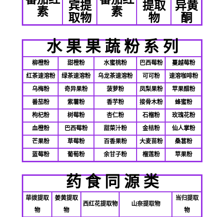
宾提
提取
异黄
素
素
取物
物
酮
水
果
果
蔬
粉
系
列
柳橙粉
甜橙粉
水蜜桃粉
巴西莓粉
蔓越莓粉
红茶速溶粉
绿茶速溶粉
乌龙茶速溶粉
可可粉
速溶咖啡粉
乌梅粉
奇异果粉
菠萝粉
凤梨果粉
苹果醋粉
番茄粉
紫薯粉
香芋粉
接骨木粉
蜂蜜粉
枸杞粉
树莓粉
杏仁粉
石榴粉
玫瑰花粉
血橙粉
巴西莓粉
甜菜汁粉
金桔粉
仙人掌粉
芒果粉
草莓粉
百香果粉
大麦苗粉
桑葚粉
蓝莓粉
葡萄粉
余甘子粉
榴莲粉
苹果粉
药 食 同 源 类
荜拨提取
姜黄提取
当归提取
西红花提取物
山奈提取物
物
物
物