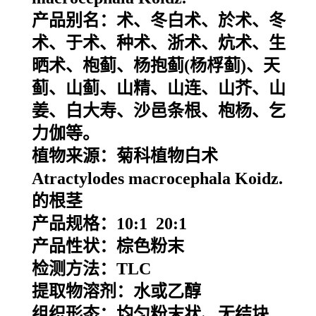
产品别名：
术、冬白术、於术、冬
术、于术、种术、浙术、炕术、生
晒术、枹蓟、杨抱蓟(杨桴蓟)、天
蓟、山蓟、山精、山连、山芥、山
姜、白大寿、沙邑条根、枹杨、乞
力伽等。
植物来源：
菊科植物白术
Atractylodes macrocephala Koidz.
的根茎
产品规格：10:1 20:1
产品性状：棕色粉末
检测方法：TLC
提取物溶剂：水或乙醇
组织形态：均匀粉末状、无结块