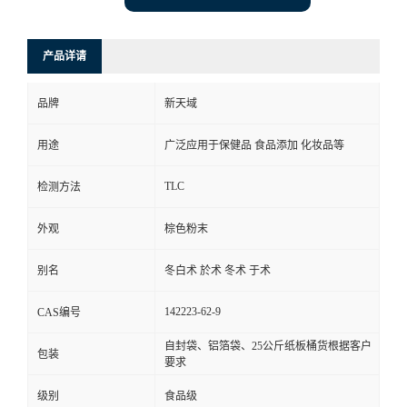
产品详请
品牌
新天域
用途
广泛应用于保健品 食品添加 化妆品等
TLC
检测方法
外观
棕色粉末
别名
冬白术 於术 冬术 于术
142223-62-9
CAS编号
自封袋、铝箔袋、25公斤纸板桶货根据客户
包装
要求
级别
食品级