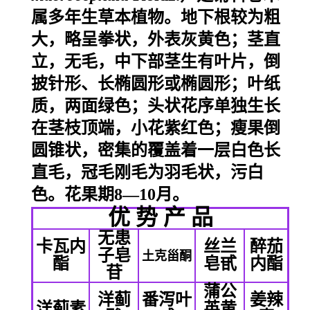
属多年生草本植物。地下根较为粗
大，略呈拳状，外表灰黄色；茎直
立，无毛，中下部茎生有叶片，倒
披针形、长椭圆形或椭圆形；叶纸
质，两面绿色；头状花序单独生长
在茎枝顶端，小花紫红色；瘦果倒
圆锥状，密集的覆盖着一层白色长
直毛，冠毛刚毛为羽毛状，污白
色。花果期8—10月。
优 势 产 品
无患
卡瓦内
丝兰
醉茄
子皂
土克甾酮
酯
皂甙
内酯
苷
蒲公
洋蓟
番泻叶
姜辣
洋蓟素
英黄