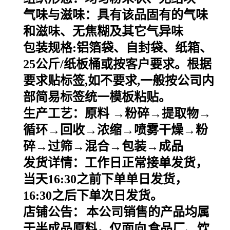
气味与滋味：具有该品固有的气味
和滋味、无焦糊及其它气异味
包装规格
:
铝箔袋、自封袋、纸箱、
25
公斤
/
纸板桶或按客户要求。根据
要求贴标签
,
如不要求
,
一般按公司内
部简易标签统一模板粘贴。
生产工艺：原料
→粉碎→提取物→
循环→回收→浓缩→喷雾干燥→粉
碎→过筛→混合→包装→成品
发货详情：工作日正常接单发货，
当天
16:30之前下单单日发货，
16:30之后下单次日发货。
店铺公告：
本公司销售的产品均属
于半成品原料，仅面向
食品厂、饮