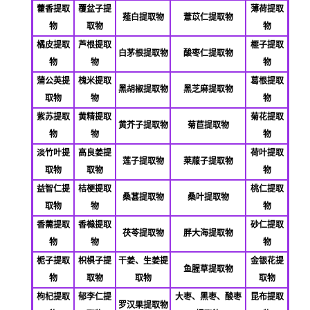
藿香提取
覆盆子提
薄荷提取
薤白提取物
薏苡仁提取物
物
取物
物
橘皮提取
芦根提取
榧子提取
白茅根提取物
酸枣仁提取物
物
物
物
蒲公英提
槐米提取
葛根提取
黑胡椒提取物
黑芝麻提取物
取物
物
物
紫苏提取
黄精提取
菊花提取
黄芥子提取物
菊苣提取物
物
物
物
淡竹叶提
高良姜提
荷叶提取
莲子提取物
莱菔子提取物
取物
取物
物
益智仁提
桔梗提取
桃仁提取
桑葚提取物
桑叶提取物
取物
物
物
香薷提取
香橼提取
砂仁提取
茯苓提取物
胖大海提取物
物
物
物
栀子提取
枳椇子提
干姜、生姜提
金银花提
鱼腥草提取物
物
取物
取物
取物
枸杞提取
郁李仁提
大枣、黑枣、酸枣
昆布提取
罗汉果提取物