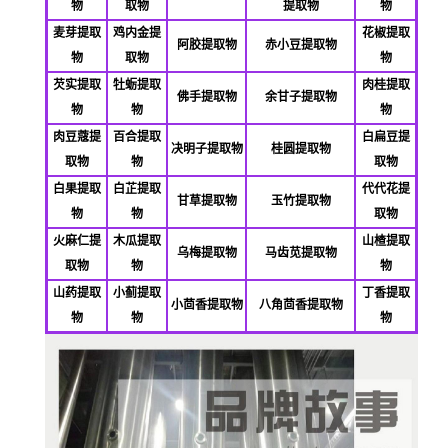
物
取物
提取物
物
麦芽提取
鸡内金提
花椒提取
阿胶提取物
赤小豆提取物
物
取物
物
芡实提取
牡蛎提取
肉桂提取
佛
手提取物
余甘子提取物
物
物
物
肉豆蔻提
百合提取
白扁豆提
决明子提取物
桂圆提取物
取物
物
取物
白果提取
白芷提取
代代花提
甘草提取物
玉竹提取物
物
物
取物
火麻仁提
木瓜提取
山楂提取
乌梅提取物
马齿苋提取物
取物
物
物
山药提取
小蓟提取
丁香提取
小茴香提取物
八角茴香提取物
物
物
物